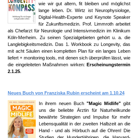
wie wir gut altern, fit bleiben und möglichst
lange leben. Dr. Wirtz ist Neurophysiologe,
Digital-Health-Experte und Keynote Speaker
für Zukunftsmedizin. Prof. Limmroth arbeitet
als Chefarzt für Neurologie und Intensivmedizin im Klinikum
Köln-Merheim. Zu seinen Spezialgebieten gehört u. a. die
Langlebigkeitsmedizin. Das 1. Workbook zu Longevity, das
mit acht Säulen einen kompletten Plan für ein langes Leben
liefert + monitoring tools, mit denen sich überprüfen lässt, wie
die eingeleiteten Maßnahmen wirken:
Erscheinungstermin
2.1.25
.
Neues Buch von Franziska Rubin erscheint am 1.10.24
In ihrem neuen Buch
"Magic Midlife"
gibt
uns die beliebte Ärztin für Naturheilkunde
bewährte Strategien und Impulse für mehr
Lebensqualität in der zweiten Halbzeit an die
Hand - und als Hörbuch auf die Ohren! Die
Studien der Hundertjährigen, die Harvard-