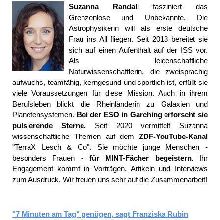
Suzanna Randall
fasziniert das
Grenzenlose und Unbekannte. Die
Astrophysikerin will als erste deutsche
Frau ins All fliegen. Seit 2018 bereitet sie
sich auf einen Aufenthalt auf der ISS vor.
Als leidenschaftliche
Naturwissenschaftlerin, die zweisprachig
aufwuchs, teamfähig, kerngesund und sportlich ist, erfüllt sie
viele Voraussetzungen für diese Mission. Auch in ihrem
Berufsleben blickt die Rheinländerin zu Galaxien und
Planetensystemen.
Bei der ESO in Garching erforscht sie
pulsierende Sterne.
Seit 2020 vermittelt Suzanna
wissenschaftliche Themen auf dem
ZDF-YouTube-Kanal
"TerraX Lesch & Co". Sie möchte junge Menschen -
besonders Frauen -
für MINT-Fächer begeistern.
Ihr
Engagement kommt in Vorträgen, Artikeln und Interviews
zum Ausdruck. Wir freuen uns sehr auf die Zusammenarbeit!
"7 Minuten am Tag" genügen, sagt Franziska Rubin