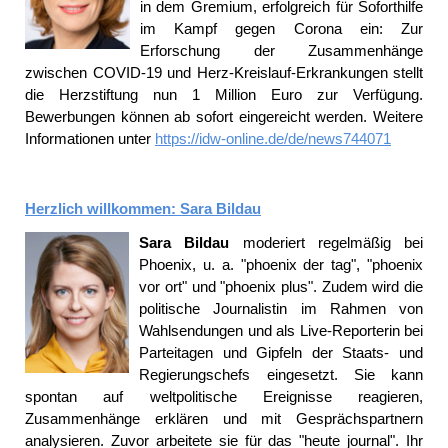
in dem Gremium, erfolgreich für Soforthilfe
im Kampf gegen Corona ein: Zur
Erforschung der Zusammenhänge
zwischen COVID-19 und Herz-Kreislauf-Erkrankungen stellt
die Herzstiftung nun 1 Million Euro zur Verfügung.
Bewerbungen können ab sofort eingereicht werden. Weitere
Informationen unter
https://idw-online.de/de/news744071
Herzlich willkommen: Sara Bildau
Sara Bildau
moderiert regelmäßig bei
Phoenix, u. a. "phoenix der tag", "phoenix
vor ort" und "phoenix plus". Zudem wird die
politische Journalistin im Rahmen von
Wahlsendungen und als Live-Reporterin bei
Parteitagen und Gipfeln der Staats- und
Regierungschefs eingesetzt. Sie kann
spontan auf weltpolitische Ereignisse reagieren,
Zusammenhänge erklären und mit Gesprächspartnern
analysieren. Zuvor arbeitete sie für das "heute journal". Ihr