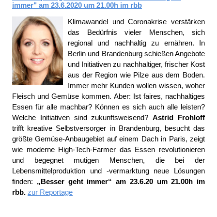
immer" am 23.6.2020 um 21.00h im rbb
Klimawandel und Coronakrise verstärken
das Bedürfnis vieler Menschen, sich
regional und nachhaltig zu ernähren. In
Berlin und Brandenburg schießen Angebote
und Initiativen zu nachhaltiger, frischer Kost
aus der Region wie Pilze aus dem Boden.
Immer mehr Kunden wollen wissen, woher
Fleisch und Gemüse kommen. Aber: Ist faires, nachhaltiges
Essen für alle machbar? Können es sich auch alle leisten?
Welche Initiativen sind zukunftsweisend?
Astrid Frohloff
trifft kreative Selbstversorger in Brandenburg, besucht das
größte Gemüse-Anbaugebiet auf einem Dach in Paris, zeigt
wie moderne High-Tech-Farmer das Essen revolutionieren
und begegnet mutigen Menschen, die bei der
Lebensmittelproduktion und -vermarktung neue Lösungen
finden:
„Besser geht immer“ am 23.6.20 um 21.00h im
rbb.
zur Reportage