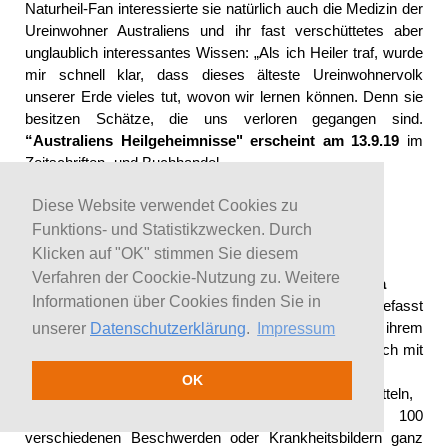
Naturheil-Fan interessierte sie natürlich auch die Medizin der
Ureinwohner Australiens und ihr fast verschüttetes aber
unglaublich interessantes Wissen: „Als ich Heiler traf, wurde
mir schnell klar, dass dieses älteste Ureinwohnervolk
unserer Erde vieles tut, wovon wir lernen können. Denn sie
besitzen Schätze, die uns verloren gegangen sind.
“Australiens Heilgeheimnisse" erscheint am 13.9.19
im
Zeitschriften- und Buchhandel.
Diese Website verwendet Cookies zu
Funktions- und Statistikzwecken. Durch
Neus Buch von Franziska Rubin erscheint Anfang
September 2019
Klicken auf "OK" stimmen Sie diesem
Verfahren der Coockie-Nutzung zu. Weitere
Franziska
Informationen über Cookies finden Sie in
Rubin
befasst
sich in ihrem
unserer
Datenschutzerklärung
.
Impressum
neuen Buch mit
10
OK
Lebensmitteln,
die bei 100
verschiedenen Beschwerden oder Krankheitsbildern ganz