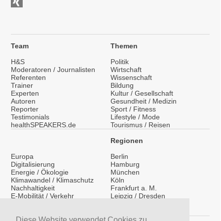
Team
Themen
H&S
Politik
Moderatoren / Journalisten
Wirtschaft
Referenten
Wissenschaft
Trainer
Bildung
Experten
Kultur / Gesellschaft
Autoren
Gesundheit / Medizin
Reporter
Sport / Fitness
Testimonials
Lifestyle / Mode
healthSPEAKERS.de
Tourismus / Reisen
Regionen
Europa
Berlin
Digitalisierung
Hamburg
Energie / Ökologie
München
Klimawandel / Klimaschutz
Köln
Nachhaltigkeit
Frankfurt a. M.
E-Mobilität / Verkehr
Leipzig / Dresden
Migration / Integration
Überregional
Medientraining
International
Vorträge / Keynotes
Diese Website verwendet Cookies zu