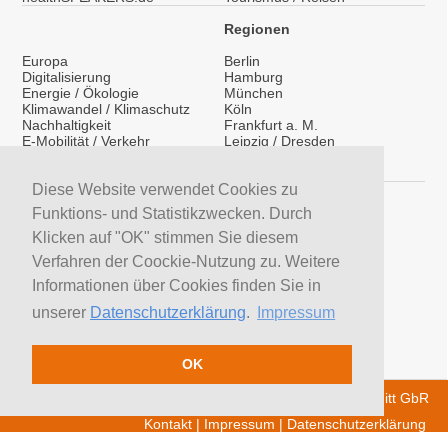
Regionen
Europa
Berlin
Digitalisierung
Hamburg
Energie / Ökologie
München
Klimawandel / Klimaschutz
Köln
Nachhaltigkeit
Frankfurt a. M.
E-Mobilität / Verkehr
Leipzig / Dresden
Migration / Integration
Überregional
Medientraining
International
Vorträge / Keynotes
Diese Website verwendet Cookies zu
Service
Funktions- und Statistikzwecken. Durch
LinkedIn
Klicken auf "OK" stimmen Sie diesem
YouTube Moderatoren
Verfahren der Coockie-Nutzung zu. Weitere
YouTube Referenten
H&S News
Informationen über Cookies finden Sie in
Newsletter
unserer
Datenschutzerklärung
.
Impressum
Moderatoren suchen
Referenten suchen
Trainer suchen
OK
© 2026 H&S Medienservice - Tobias Hoffmann Rita Schmitt GbR
Kontakt
|
Impressum
|
Datenschutzerklärung