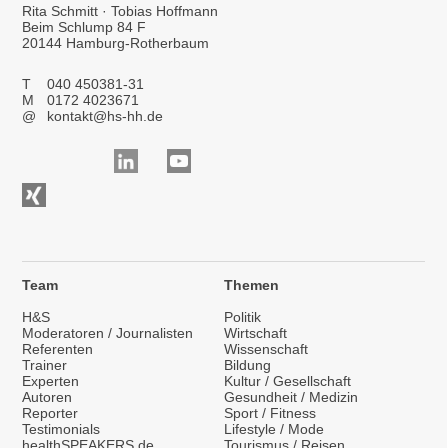
Rita Schmitt · Tobias Hoffmann
Beim Schlump 84 F
20144 Hamburg-Rotherbaum
T
040 450381-31
M
0172 4023671
@
kontakt@hs-hh.de
Team
Themen
H&S
Politik
Moderatoren / Journalisten
Wirtschaft
Referenten
Wissenschaft
Trainer
Bildung
Experten
Kultur / Gesellschaft
Autoren
Gesundheit / Medizin
Reporter
Sport / Fitness
Testimonials
Lifestyle / Mode
healthSPEAKERS.de
Tourismus / Reisen