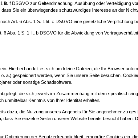
S. 1 lit. f DSGVO zur Geltendmachung, Ausübung oder Verteidigung vo
 dass Sie ein überwiegendes schutzwürdiges Interesse an der Nicht
e nach Art. 6 Abs. 1 S. 1 lit. c DSGVO eine gesetzliche Verpflichtung b
t. 6 Abs. 1 S. 1 lit. b DSGVO für die Abwicklung von Vertragsverhältnis
in. Hierbei handelt es sich um kleine Dateien, die Ihr Browser automa
 o. ä.) gespeichert werden, wenn Sie unsere Seite besuchen. Cookies
rojaner oder sonstige Schadsoftware.
abgelegt, die sich jeweils im Zusammenhang mit dem spezifisch ein
h unmittelbar Kenntnis von Ihrer Identität erhalten.
eits dazu, die Nutzung unseres Angebots für Sie angenehmer zu gest
, dass Sie einzelne Seiten unserer Website bereits besucht haben. 
ur Optimierung der Benutzerfreundlichkeit temporäre Cookies ein, di