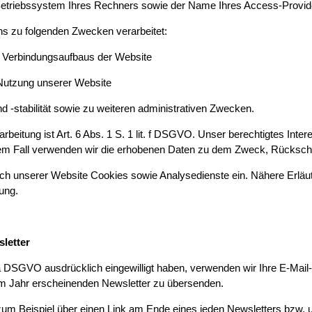
Betriebssystem Ihres Rechners sowie der Name Ihres Access-Provid
s zu folgenden Zwecken verarbeitet:
n Verbindungsaufbaus der Website
 Nutzung unserer Website
 -stabilität sowie zu weiteren administrativen Zwecken.
beitung ist Art. 6 Abs. 1 S. 1 lit. f DSGVO. Unser berechtigtes Inter
m Fall verwenden wir die erhobenen Daten zu dem Zweck, Rückschlü
ch unserer Website Cookies sowie Analysedienste ein. Nähere Erläut
rung.
letter
it. a DSGVO ausdrücklich eingewilligt haben, verwenden wir Ihre E-
l im Jahr erscheinenden Newsletter zu übersenden.
 zum Beispiel über einen Link am Ende eines jeden Newsletters bzw. 