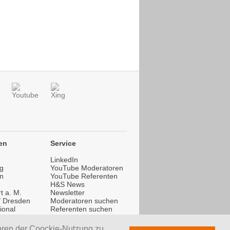
en
Service
LinkedIn
g
YouTube Moderatoren
n
YouTube Referenten
H&S News
t a. M.
Newsletter
 / Dresden
Moderatoren suchen
ional
Referenten suchen
ional
Trainer suchen
hren der Coockie-Nutzung zu.