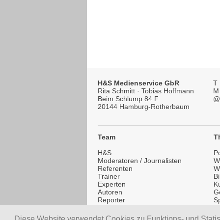
H&S Medienservice GbR
T
Rita Schmitt · Tobias Hoffmann
M
Beim Schlump 84 F
@
20144 Hamburg-Rotherbaum
Team
T
H&S
Po
Moderatoren / Journalisten
Wi
Referenten
W
Trainer
B
Experten
Ku
Autoren
G
Reporter
Sp
Testimonials
Li
healthSPEAKERS.de
T
Diese Website verwendet Cookies zu Funktions- und Stati