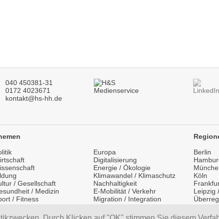
040 450381-31
0172 4023671
kontakt@hs-hh.de
hemen
Region
litik
Europa
Berlin
rtschaft
Digitalisierung
Hambur
issenschaft
Energie / Ökologie
Münche
ildung
Klimawandel / Klimaschutz
Köln
ltur / Gesellschaft
Nachhaltigkeit
Frankfur
esundheit / Medizin
E-Mobilität / Verkehr
Leipzig
ort / Fitness
Migration / Integration
Überreg
festyle / Mode
Medientraining
Internat
ourismus / Reisen
Vorträge / Keynotes
stikzwecken. Durch Klicken auf "OK" stimmen Sie diesem Verfa