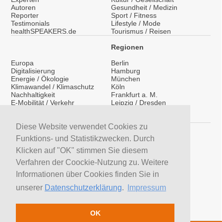
Autoren
Gesundheit / Medizin
Reporter
Sport / Fitness
Testimonials
Lifestyle / Mode
healthSPEAKERS.de
Tourismus / Reisen
Regionen
Europa
Berlin
Digitalisierung
Hamburg
Energie / Ökologie
München
Klimawandel / Klimaschutz
Köln
Nachhaltigkeit
Frankfurt a. M.
E-Mobilität / Verkehr
Leipzig / Dresden
Migration / Integration
Überregional
Medientraining
International
Vorträge / Keynotes
Diese Website verwendet Cookies zu
Service
Funktions- und Statistikzwecken. Durch
LinkedIn
Klicken auf "OK" stimmen Sie diesem
YouTube Moderatoren
Verfahren der Coockie-Nutzung zu. Weitere
YouTube Referenten
H&S News
Informationen über Cookies finden Sie in
Newsletter
unserer
Datenschutzerklärung
.
Impressum
Moderatoren suchen
Referenten suchen
Trainer suchen
OK