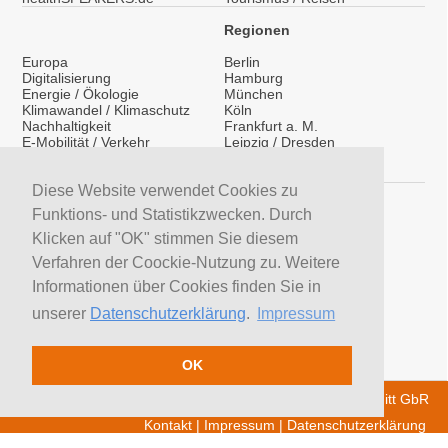
Regionen
Europa
Berlin
Digitalisierung
Hamburg
Energie / Ökologie
München
Klimawandel / Klimaschutz
Köln
Nachhaltigkeit
Frankfurt a. M.
E-Mobilität / Verkehr
Leipzig / Dresden
Migration / Integration
Überregional
Medientraining
International
Vorträge / Keynotes
Diese Website verwendet Cookies zu
Service
Funktions- und Statistikzwecken. Durch
LinkedIn
Klicken auf "OK" stimmen Sie diesem
YouTube Moderatoren
Verfahren der Coockie-Nutzung zu. Weitere
YouTube Referenten
H&S News
Informationen über Cookies finden Sie in
Newsletter
unserer
Datenschutzerklärung
.
Impressum
Moderatoren suchen
Referenten suchen
Trainer suchen
OK
© 2026 H&S Medienservice - Tobias Hoffmann Rita Schmitt GbR
Kontakt
|
Impressum
|
Datenschutzerklärung