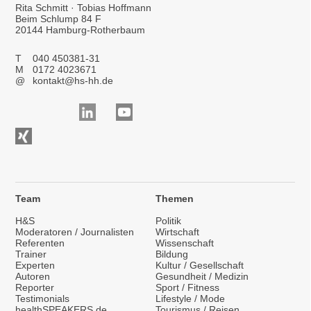
Rita Schmitt · Tobias Hoffmann
Beim Schlump 84 F
20144 Hamburg-Rotherbaum
T
040 450381-31
M
0172 4023671
@
kontakt@hs-hh.de
Team
Themen
H&S
Politik
Moderatoren / Journalisten
Wirtschaft
Referenten
Wissenschaft
Trainer
Bildung
Experten
Kultur / Gesellschaft
Autoren
Gesundheit / Medizin
Reporter
Sport / Fitness
Testimonials
Lifestyle / Mode
healthSPEAKERS.de
Tourismus / Reisen