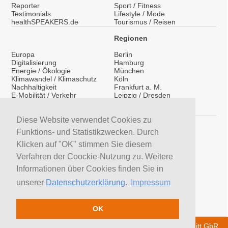
Reporter
Sport / Fitness
Testimonials
Lifestyle / Mode
healthSPEAKERS.de
Tourismus / Reisen
Regionen
Europa
Berlin
Digitalisierung
Hamburg
Energie / Ökologie
München
Klimawandel / Klimaschutz
Köln
Nachhaltigkeit
Frankfurt a. M.
E-Mobilität / Verkehr
Leipzig / Dresden
Migration / Integration
Überregional
Medientraining
International
Vorträge / Keynotes
Diese Website verwendet Cookies zu
Service
Funktions- und Statistikzwecken. Durch
LinkedIn
Klicken auf "OK" stimmen Sie diesem
YouTube Moderatoren
Verfahren der Coockie-Nutzung zu. Weitere
YouTube Referenten
H&S News
Informationen über Cookies finden Sie in
Newsletter
unserer
Datenschutzerklärung
.
Impressum
Moderatoren suchen
Referenten suchen
Trainer suchen
OK
© 2026 H&S Medienservice - Tobias Hoffmann Rita Schmitt GbR