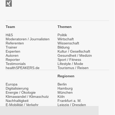
Team
Themen
H&S
Politik
Moderatoren / Journalisten
Wirtschaft
Referenten
Wissenschaft
Trainer
Bildung
Experten
Kultur / Gesellschaft
Autoren
Gesundheit / Medizin
Reporter
Sport / Fitness
Testimonials
Lifestyle / Mode
healthSPEAKERS.de
Tourismus / Reisen
Regionen
Europa
Berlin
Digitalisierung
Hamburg
Energie / Ökologie
München
Klimawandel / Klimaschutz
Köln
Nachhaltigkeit
Frankfurt a. M.
E-Mobilität / Verkehr
Leipzig / Dresden
Migration / Integration
Überregional
Medientraining
International