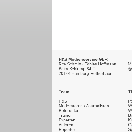
H&S Medienservice GbR
T
Rita Schmitt · Tobias Hoffmann
M
Beim Schlump 84 F
@
20144 Hamburg-Rotherbaum
Team
T
H&S
Po
Moderatoren / Journalisten
Wi
Referenten
W
Trainer
B
Experten
Ku
Autoren
G
Reporter
Sp