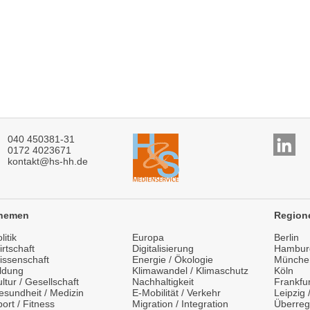
040 450381-31
0172 4023671
kontakt@hs-hh.de
hemen
Region
litik
Europa
Berlin
rtschaft
Digitalisierung
Hambur
issenschaft
Energie / Ökologie
Münche
ildung
Klimawandel / Klimaschutz
Köln
ltur / Gesellschaft
Nachhaltigkeit
Frankfur
esundheit / Medizin
E-Mobilität / Verkehr
Leipzig
ort / Fitness
Migration / Integration
Überreg