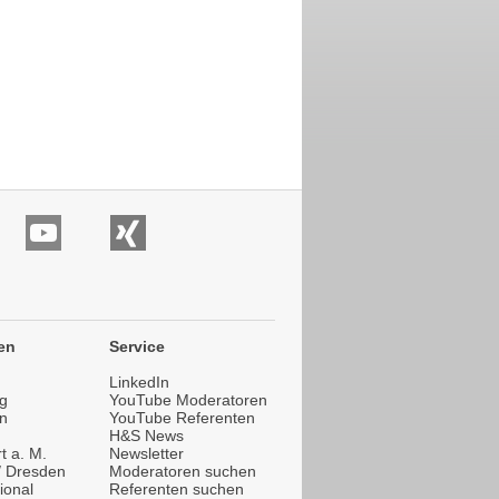
en
Service
LinkedIn
g
YouTube Moderatoren
n
YouTube Referenten
H&S News
t a. M.
Newsletter
 / Dresden
Moderatoren suchen
ional
Referenten suchen