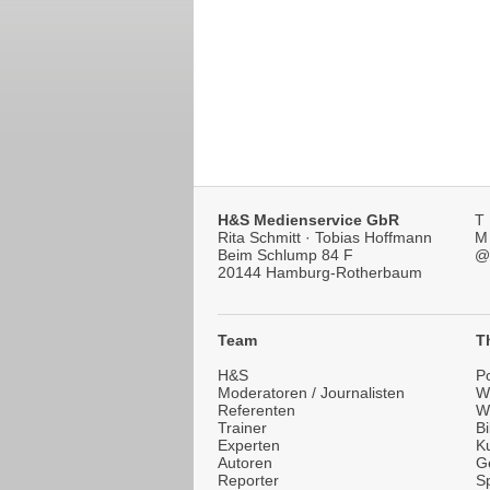
H&S Medienservice GbR
T
Rita Schmitt · Tobias Hoffmann
M
Beim Schlump 84 F
@
20144 Hamburg-Rotherbaum
Team
T
H&S
Po
Moderatoren / Journalisten
Wi
Referenten
W
Trainer
B
Experten
Ku
Autoren
G
Reporter
Sp