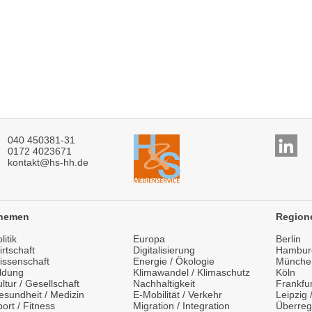
040 450381-31
0172 4023671
kontakt@hs-hh.de
hemen
Region
litik
Europa
Berlin
rtschaft
Digitalisierung
Hambur
issenschaft
Energie / Ökologie
Münche
ildung
Klimawandel / Klimaschutz
Köln
ltur / Gesellschaft
Nachhaltigkeit
Frankfur
esundheit / Medizin
E-Mobilität / Verkehr
Leipzig
ort / Fitness
Migration / Integration
Überreg