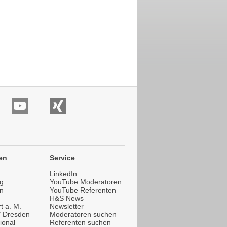
en
Service
LinkedIn
g
YouTube Moderatoren
n
YouTube Referenten
H&S News
t a. M.
Newsletter
 / Dresden
Moderatoren suchen
ional
Referenten suchen