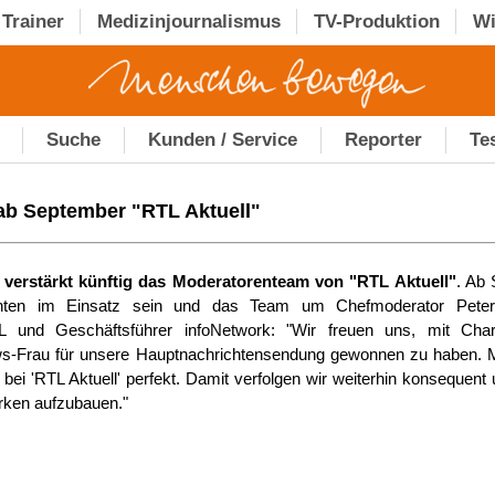
Trainer
Medizinjournalismus
TV-Produktion
Wi
Suche
Kunden / Service
Reporter
Te
 ab September "RTL Aktuell"
f verstärkt künftig das Moderatorenteam von "RTL Aktuell"
. Ab 
hten im Einsatz sein und das Team um Chefmoderator Peter K
L und Geschäftsführer infoNetwork: "Wir freuen uns, mit Char
-Frau für unsere Hauptnachrichtensendung gewonnen zu haben. Mit 
ei 'RTL Aktuell' perfekt. Damit verfolgen wir weiterhin konsequent u
rken aufzubauen."