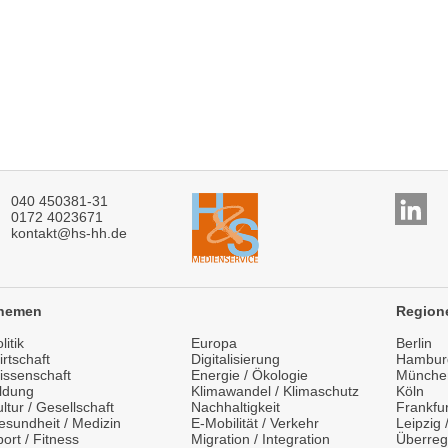
040 450381-31
0172 4023671
kontakt@hs-hh.de
hemen
Region
litik
Europa
Berlin
rtschaft
Digitalisierung
Hambur
issenschaft
Energie / Ökologie
Münche
ildung
Klimawandel / Klimaschutz
Köln
ltur / Gesellschaft
Nachhaltigkeit
Frankfur
esundheit / Medizin
E-Mobilität / Verkehr
Leipzig
ort / Fitness
Migration / Integration
Überreg