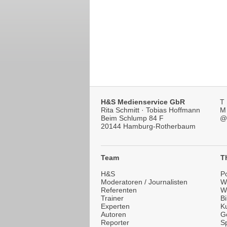
H&S Medienservice GbR
T
Rita Schmitt · Tobias Hoffmann
M
Beim Schlump 84 F
@
20144 Hamburg-Rotherbaum
Team
T
H&S
Po
Moderatoren / Journalisten
Wi
Referenten
W
Trainer
B
Experten
Ku
Autoren
G
Reporter
Sp