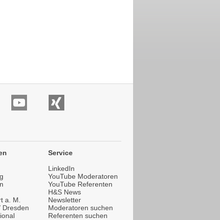
en
Service
LinkedIn
g
YouTube Moderatoren
n
YouTube Referenten
H&S News
t a. M.
Newsletter
 / Dresden
Moderatoren suchen
ional
Referenten suchen