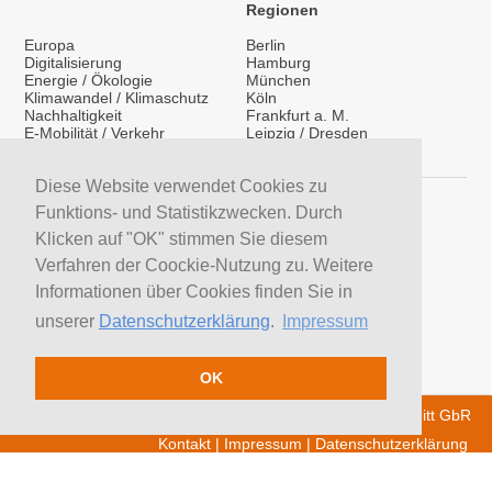
Regionen
Europa
Berlin
Digitalisierung
Hamburg
Energie / Ökologie
München
Klimawandel / Klimaschutz
Köln
Nachhaltigkeit
Frankfurt a. M.
E-Mobilität / Verkehr
Leipzig / Dresden
Migration / Integration
Überregional
Medientraining
International
Vorträge / Keynotes
Diese Website verwendet Cookies zu
Service
Funktions- und Statistikzwecken. Durch
LinkedIn
Klicken auf "OK" stimmen Sie diesem
YouTube Moderatoren
Verfahren der Coockie-Nutzung zu. Weitere
YouTube Referenten
H&S News
Informationen über Cookies finden Sie in
Newsletter
unserer
Datenschutzerklärung
.
Impressum
Moderatoren suchen
Referenten suchen
Trainer suchen
OK
© 2026 H&S Medienservice - Tobias Hoffmann Rita Schmitt GbR
Kontakt
|
Impressum
|
Datenschutzerklärung