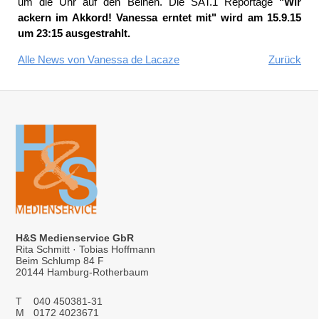
um die Uhr auf den Beinen. Die SAT.1 Reportage
"Wir
ackern im Akkord! Vanessa erntet mit"
wird am 15.9.15
um 23:15 ausgestrahlt.
Alle News von Vanessa de Lacaze
Zurück
H&S Medienservice GbR
Rita Schmitt · Tobias Hoffmann
Beim Schlump 84 F
20144 Hamburg-Rotherbaum
T
040 450381-31
M
0172 4023671