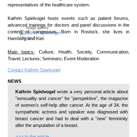
representatives of the healthcare system.
Kathrin Spielvogel hosts events such as patient forums,
advanced trainings for doctors and panel discussions in the
Image gallery
context of congresses. Born in Rostock, she lives in
Hamburg and Kiel.
Main topics:
Culture, Health, Society, Communication,
Travel; Lectures; Seminars; Event Moderation
Contact
Kathrin Spielvogel
NEWS
Kathrin Spielvogel
wrote a very personal article about
"sensuality and cancer" for "perspektive", the magazine
of women's self-help after cancer. At the age of 34, the
sympathetic actress and speaker was diagnosed with
Image gallery
breast cancer and had to deal with a "new" femininity
after the amputation of a breast.
>>> to the article