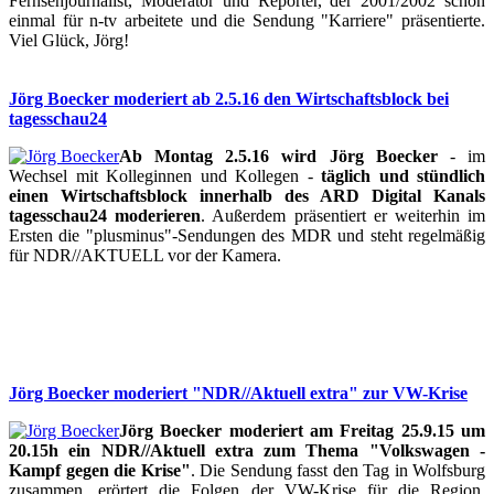
Fernsehjournalist, Moderator und Reporter, der 2001/2002 schon
einmal für n-tv arbeitete und die Sendung "Karriere" präsentierte.
Viel Glück, Jörg!
Jörg Boecker moderiert ab 2.5.16 den Wirtschaftsblock bei
tagesschau24
Ab Montag 2.5.16 wird Jörg Boecker
- im
Wechsel mit Kolleginnen und Kollegen -
täglich und stündlich
einen Wirtschaftsblock innerhalb des ARD Digital Kanals
tagesschau24 moderieren
. Außerdem präsentiert er weiterhin im
Ersten die "plusminus"-Sendungen des MDR und steht regelmäßig
für NDR//AKTUELL vor der Kamera.
Jörg Boecker moderiert "NDR//Aktuell extra" zur VW-Krise
Jörg Boecker moderiert am Freitag 25.9.15 um
20.15h ein NDR//Aktuell extra zum Thema "Volkswagen -
Kampf gegen die Krise"
. Die Sendung fasst den Tag in Wolfsburg
zusammen, erörtert die Folgen der VW-Krise für die Region.