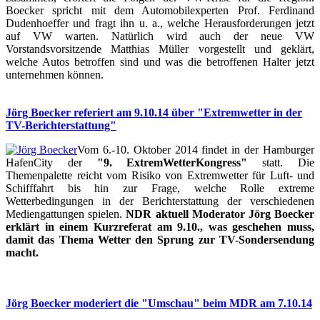
Boecker spricht mit dem Automobilexperten Prof. Ferdinand
Dudenhoeffer und fragt ihn u. a., welche Herausforderungen jetzt
auf VW warten. Natürlich wird auch der neue VW
Vorstandsvorsitzende Matthias Müller vorgestellt und geklärt,
welche Autos betroffen sind und was die betroffenen Halter jetzt
unternehmen können.
Jörg Boecker referiert am 9.10.14 über "Extremwetter in der
TV-Berichterstattung"
Vom 6.-10. Oktober 2014 findet in der Hamburger
HafenCity der
"9. ExtremWetterKongress"
statt. Die
Themenpalette reicht vom Risiko von Extremwetter für Luft- und
Schifffahrt bis hin zur Frage, welche Rolle extreme
Wetterbedingungen in der Berichterstattung der verschiedenen
Mediengattungen spielen.
NDR aktuell Moderator Jörg Boecker
erklärt in einem Kurzreferat am 9.10., was geschehen muss,
damit das Thema Wetter den Sprung zur TV-Sondersendung
macht.
Jörg Boecker moderiert die "Umschau" beim MDR am 7.10.14