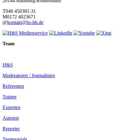
20144 Hamburg-Rotherbaum
T
040 450381-31
M
0172 4023671
@
kontakt@hs-hh.de
Team
H&S
Moderatoren / Journalisten
Referenten
Trainer
Experten
Autoren
Reporter
Testimonials