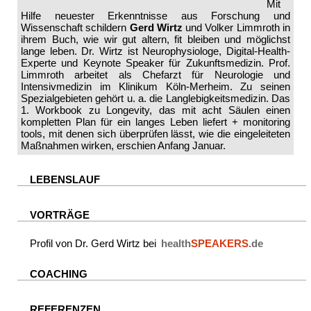
Mit
Hilfe neuester Erkenntnisse aus Forschung und
Wissenschaft schildern
Gerd Wirtz
und Volker Limmroth in
ihrem Buch, wie wir gut altern, fit bleiben und möglichst
lange leben. Dr. Wirtz ist Neurophysiologe, Digital-Health-
Experte und Keynote Speaker für Zukunftsmedizin. Prof.
Limmroth arbeitet als Chefarzt für Neurologie und
Intensivmedizin im Klinikum Köln-Merheim. Zu seinen
Spezialgebieten gehört u. a. die Langlebigkeitsmedizin. Das
1. Workbook zu Longevity, das mit acht Säulen einen
kompletten Plan für ein langes Leben liefert + monitoring
tools, mit denen sich überprüfen lässt, wie die eingeleiteten
Maßnahmen wirken, erschien Anfang Januar.
LEBENSLAUF
VORTRÄGE
Profil von Dr. Gerd Wirtz bei
health
SPEAKERS
.de
COACHING
REFERENZEN