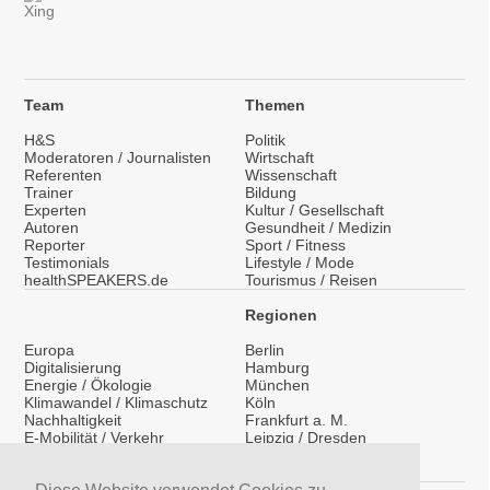
Team
Themen
H&S
Politik
Moderatoren / Journalisten
Wirtschaft
Referenten
Wissenschaft
Trainer
Bildung
Experten
Kultur / Gesellschaft
Autoren
Gesundheit / Medizin
Reporter
Sport / Fitness
Testimonials
Lifestyle / Mode
healthSPEAKERS.de
Tourismus / Reisen
Regionen
Europa
Berlin
Digitalisierung
Hamburg
Energie / Ökologie
München
Klimawandel / Klimaschutz
Köln
Nachhaltigkeit
Frankfurt a. M.
E-Mobilität / Verkehr
Leipzig / Dresden
Migration / Integration
Überregional
Medientraining
International