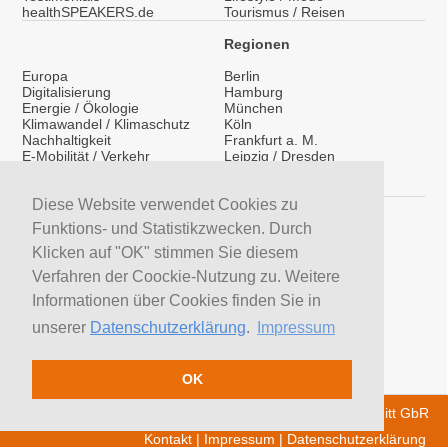
healthSPEAKERS.de
Tourismus / Reisen
Regionen
Europa
Berlin
Digitalisierung
Hamburg
Energie / Ökologie
München
Klimawandel / Klimaschutz
Köln
Nachhaltigkeit
Frankfurt a. M.
E-Mobilität / Verkehr
Leipzig / Dresden
Migration / Integration
Überregional
Medientraining
International
Vorträge / Keynotes
Diese Website verwendet Cookies zu
Service
Funktions- und Statistikzwecken. Durch
LinkedIn
Klicken auf "OK" stimmen Sie diesem
YouTube Moderatoren
Verfahren der Coockie-Nutzung zu. Weitere
YouTube Referenten
H&S News
Informationen über Cookies finden Sie in
Newsletter
unserer
Datenschutzerklärung
.
Impressum
Moderatoren suchen
Referenten suchen
Trainer suchen
OK
© 2026 H&S Medienservice - Tobias Hoffmann Rita Schmitt GbR
Kontakt
|
Impressum
|
Datenschutzerklärung