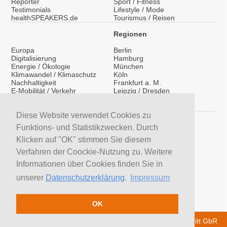
Reporter
Sport / Fitness
Testimonials
Lifestyle / Mode
healthSPEAKERS.de
Tourismus / Reisen
Regionen
Europa
Berlin
Digitalisierung
Hamburg
Energie / Ökologie
München
Klimawandel / Klimaschutz
Köln
Nachhaltigkeit
Frankfurt a. M.
E-Mobilität / Verkehr
Leipzig / Dresden
Migration / Integration
Überregional
Medientraining
International
Vorträge / Keynotes
Diese Website verwendet Cookies zu
Service
Funktions- und Statistikzwecken. Durch
LinkedIn
Klicken auf "OK" stimmen Sie diesem
YouTube Moderatoren
Verfahren der Coockie-Nutzung zu. Weitere
YouTube Referenten
H&S News
Informationen über Cookies finden Sie in
Newsletter
unserer
Datenschutzerklärung
.
Impressum
Moderatoren suchen
Referenten suchen
Trainer suchen
OK
© 2026 H&S Medienservice - Tobias Hoffmann Rita Schmitt GbR