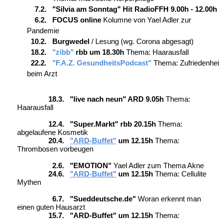
7.2. "Silvia am Sonntag" Hit RadioFFH 9.00h - 12.00h
6.2. FOCUS online
Kolumne von Yael Adler zur
Pandemie
10.2. Burgwedel
/ Lesung (wg. Corona abgesagt)
18.2.
"zibb"
rbb um 18.30h
Thema: Haarausfall
22.2.
"F.A.Z. GesundheitsPodcast"
Thema: Zufriedenhei
beim Arzt
18.3. "live nach neun" ARD 9.05h
Thema:
Haarausfall
12.4. "Super.Markt" rbb 20.15h
Thema:
abgelaufene Kosmetik
20.4.
"ARD-Buffet"
um 12.15h
Thema:
Thrombosen vorbeugen
2.6. "EMOTION"
Yael Adler zum Thema Akne
24.6.
"ARD-Buffet"
um 12.15h
Thema: Cellulite
Mythen
6.7. "Sueddeutsche.de"
Woran erkennt man
einen guten Hausarzt
15.7. "ARD-Buffet" um 12.15h
Thema: