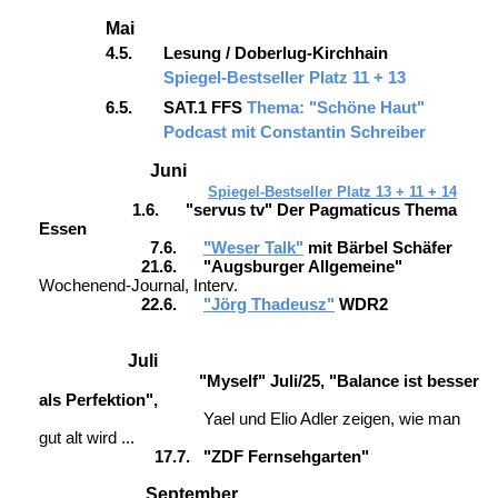
Mai
4.5. Lesung / Doberlug-Kirchhain
Spiegel-Bestseller Platz 11 + 13
6.5. SAT.1 FFS
Thema: "Schöne Haut"
Podcast mit Constantin Schreiber
Juni
Spiegel-Bestseller Platz 13 + 11 + 14
1.6. "servus tv" Der Pagmaticus Thema
Essen
7.6.
"Weser Talk"
mit Bärbel Schäfer
21.6. "Augsburger Allgemeine"
Wochenend-Journal, Interv.
22.6.
"Jörg Thadeusz"
WDR2
Juli
"Myself" Juli/25, "Balance ist besser
als Perfektion",
Yael und Elio Adler zeigen, wie man
gut alt wird ...
17.7. "ZDF Fernsehgarten"
September