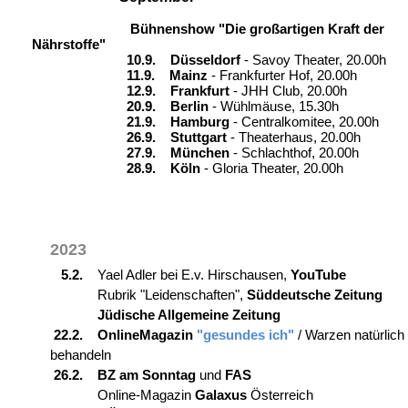
Bühnenshow "Die großartigen Kraft der
Nährstoffe"
10.9. Düsseldorf
- Savoy Theater, 20.00h
11.9.
Mainz
- Frankfurter Hof, 20.00h
12.9.
Frankfurt
- JHH Club, 20.00h
20.9.
Berlin
- Wühlmäuse, 15.30h
21.9. Hamburg
- Centralkomitee, 20.00h
26.9. Stuttgart
- Theaterhaus, 20.00h
27.9. München
- Schlachthof, 20.00h
28.9. Köln
- Gloria Theater, 20.00h
2023
5.2.
Yael Adler bei E.v. Hirschausen,
YouTube
Rubrik "Leidenschaften",
Süddeutsche Zeitung
Jüdische Allgemeine Zeitung
22.2. OnlineMagazin
"gesundes ich"
/ Warzen natürlich
behandeln
26.2. BZ am Sonntag
und
FAS
Online-Magazin
Galaxus
Österreich