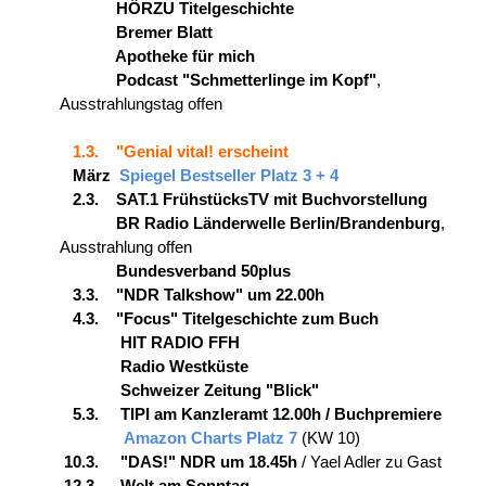
HÖRZU Titelgeschichte
Bremer Blatt
Apotheke für mich
Podcast "Schmetterlinge im Kopf"
,
Ausstrahlungstag offen
1.3. "Genial vital! erscheint
März
Spiegel Bestseller Platz 3 + 4
2.3. SAT.1 FrühstücksTV mit Buchvorstellung
BR Radio Länderwelle Berlin/Brandenburg
,
Ausstrahlung offen
Bundesverband 50plus
3.3. "NDR Talkshow" um 22.00h
4.3. "Focus" Titelgeschichte zum Buch
HIT RADIO FFH
Radio Westküste
Schweizer Zeitung "Blick"
5.3. TIPI am Kanzleramt 12.00h / Buchpremiere
Amazon Charts Platz 7
(KW 10)
10.3. "DAS!" NDR um 18.45h
/ Yael Adler zu Gast
12.3. Welt am Sonntag