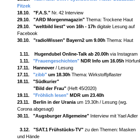
Fitzek
18.10. "F.A.S."
Nr. 42 Interview
29.10. "ARD Morgenmagazin"
Thema: Trockene Haut
29.10. "weltbild liest"
von 16h - 17h
digitale Lesung auf
Facebook
30.10. "radioWissen" Bayern2 um
9.00h
Thema: Haut
1.11. Hugendubel Online-Talk
ab 20.00h
via Instagram
1.11.
"Frauengeschichten"
NDR Info um 16.05h
Hörfun
17.11. Hannover
/ Lesung
17.11.
"zibb"
um 18.30h
Thema: Wirkstoffpflaster
18.11. "Südkurier"
"Bild der Frau"
(Heft 45/2020)
19.11.
"Fröhlich lesen"
MDR um 23.40h
23.11. Berlin in der Urania
um 19.30h
/ Lesung (wg.
Corona abgesagt)
30.11. "Augsburger Allgemeine"
Interview mit Yael Adler
3.12. "SAT.1 Frühstücks-TV"
zu den Themen: Masken
und Hände