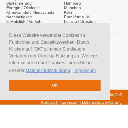
Digitalisierung
Hamburg
Energie / Ökologie
München
Klimawandel / Klimaschutz
Köln
Nachhaltigkeit
Frankfurt a. M.
E-Mobilität / Verkehr
Leipzig / Dresden
Migration / Integration
Überregional
Medientraining
International
Vorträge / Keynotes
Diese Website verwendet Cookies zu
Service
Funktions- und Statistikzwecken. Durch
LinkedIn
Klicken auf "OK" stimmen Sie diesem
YouTube Moderatoren
Verfahren der Coockie-Nutzung zu. Weitere
YouTube Referenten
H&S News
Informationen über Cookies finden Sie in
Newsletter
unserer
Datenschutzerklärung
.
Impressum
Moderatoren suchen
Referenten suchen
Trainer suchen
OK
© 2026 H&S Medienservice - Tobias Hoffmann Rita Schmitt GbR
Kontakt
|
Impressum
|
Datenschutzerklärung