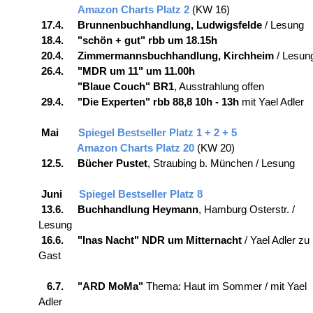
Amazon Charts Platz 2
(KW 16)
17.4. Brunnenbuchhandlung, Ludwigsfelde
/ Lesung
18.4. "schön + gut" rbb um 18.15h
20.4. Zimmermannsbuchhandlung, Kirchheim
/ Lesun
26.4. "MDR um 11" um 11.00h
"Blaue Couch" BR1
, Ausstrahlung offen
29.4. "Die Experten" rbb 88,8 10h - 13h
mit Yael Adler
Mai
Spiegel Bestseller Platz 1 + 2 + 5
Amazon Charts Platz 20
(KW 20)
12.5. Bücher Pustet
, Straubing b. München / Lesung
Juni
Spiegel Bestseller Platz 8
13.6. Buchhandlung Heymann
, Hamburg Osterstr. /
Lesung
16.6. "Inas Nacht"
NDR um Mitternacht
/ Yael Adler zu
Gast
6.7. "ARD MoMa"
Thema: Haut im Sommer / mit Yael
Adler