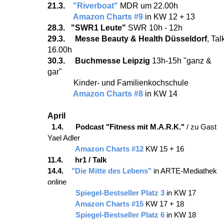
21.3.
"Riverboat"
MDR um 22.00h
Amazon Charts #9
in KW 12 + 13
28.3. "SWR1 Leute"
SWR 10h - 12h
29.3. Messe Beauty & Health
Düsseldorf
, Tal
16.00h
30.3. Buchmesse Leipzig
13h-15h "ganz &
gar"
Kinder- und Familienkochschule
Amazon Charts #8
in KW 14
April
1.4. Podcast "Fitness mit M.A.R.K."
/ zu Gast
Yael Adler
Amazon Charts #12
KW 15 + 16
11.4. hr1 / Talk
14.4.
"Die Mitte des Lebens"
in ARTE-Mediathek
online
Spiegel-Bestseller Platz 3
in KW 17
Amazon Charts #15
KW 17 + 18
Spiegel-Bestseller Platz 6
in KW 18