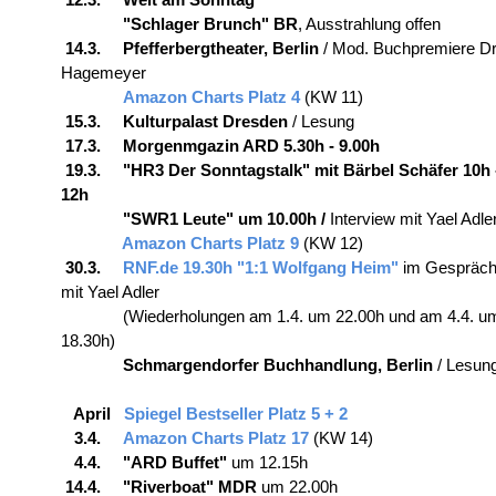
"Schlager Brunch" BR
, Ausstrahlung offen
14.3. Pfefferbergtheater, Berlin
/ Mod. Buchpremiere Dr
Hagemeyer
Amazon Charts Platz 4
(KW 11)
15.3. Kulturpalast Dresden
/ Lesung
17.3. Morgenmgazin ARD 5.30h - 9.00h
19.3. "HR3 Der Sonntagstalk" mit Bärbel Schäfer 10h 
12h
"SWR1 Leute" um 10.00h /
Interview mit Yael Adle
Amazon Charts Platz 9
(KW 12)
30.3.
RNF.de 19.30h "1:1 Wolfgang Heim"
im Gespräc
mit Yael Adler
(Wiederholungen am 1.4. um 22.00h und am 4.4. u
18.30h)
Schmargendorfer Buchhandlung, Berlin
/ Lesun
April
Spiegel Bestseller Platz 5 + 2
3.4.
Amazon Charts Platz 17
(KW 14)
4.4. "ARD Buffet"
um 12.15h
14.4. "Riverboat" MDR
um 22.00h