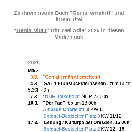
Zu ihrem neuen Buch
"
Genial ernährt!
" und
ihrem Titel
"
Genial vital!
"
tritt Yael Adler 2025 in diesen
Medien auf:
2025
März
3.3. "Genial ernährt! erscheint
4.3.
SAT.1 Frühstücksfernsehen
/ zum Buch
5.30h - 9h
7.3.
"NDR Talkshow"
NDR 22.00h
10.3. "Der Tag"
rbb um 18.00h
Amazon Charts #4
in KW 11
Spiegel-Bestseller Platz 3
KW 11/12
17.3. Lesung / Kulturpalast Dresden, 16.00h
Spiegel-Bestseller Platz 2
KW 12 - 16