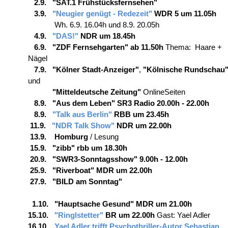
2.9. "SAT.1 Frühstücksfernsehen"
3.9.
"Neugier genügt - Redezeit"
WDR 5 um 11.05h
Wh. 6.9. 16.04h und 8.9. 20.05h
4.9.
"DAS!"
NDR um 18.45h
6.9. "ZDF Fernsehgarten" ab 11.50h
Thema: Haare +
Nägel
7.9. "Kölner Stadt-Anzeiger"
,
"Kölnische Rundschau
und
"Mitteldeutsche Zeitung"
OnlineSeiten
8.9. "Aus dem Leben" SR3 Radio 20.00h - 22.00h
8.9.
"Talk aus Berlin"
RBB
um 23.45h
11.9.
"NDR Talk Show"
NDR um 22.00h
13.9. Homburg
/ Lesung
15.9. "zibb" rbb um 18.30h
20.9. "SWR3-Sonntagsshow" 9.00h - 12.00h
25.9. "Riverboat" MDR um 22.00h
27.9. "BILD am Sonntag"
1.10. "Hauptsache Gesund" MDR um 21.00h
15.10.
"Ringlstetter"
BR um 22.00h
Gast: Yael Adler
16.10.
Yael Adler trifft Psychothriller-Autor Sebastian