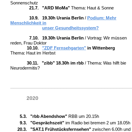
Sonnenschutz
21.7. "ARD MoMa"
Thema: Haut & Sonne
10.9. 19.30h Urania Berlin
/
Podium: Mehr
Menschlichkeit in
unser Gesundheitssystem?
7.10.
19.30h Urania Berlin
/ Vortrag: Wir müssen
reden, Frau Doktor
10.10.
"ZDF Fernsehgarten"
in Wittenberg
Thema: Haut im Herbst
30.11. "zibb" 18.30h im rbb
/ Thema: Was hilft bie
Neurodermitis?
_________________________________________
2020
5.3. "rbb Abendshow"
RBB um 20.15h
9.3. "Gesprächszeit"
im Radio bei bremen 2 um 18.05h
20.3. "SAT.1 Frühstücksfernsehen"
zwischen 6.00h und