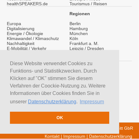
healthSPEAKERS.de
Tourismus / Reisen
Regionen
Europa
Berlin
Digitalisierung
Hamburg
Energie / Ökologie
München
Klimawandel / Klimaschutz
Köln
Nachhaltigkeit
Frankfurt a. M.
E-Mobilität / Verkehr
Leipzig / Dresden
Migration / Integration
Überregional
Medientraining
International
Vorträge / Keynotes
Diese Website verwendet Cookies zu
Service
Funktions- und Statistikzwecken. Durch
LinkedIn
Klicken auf "OK" stimmen Sie diesem
YouTube Moderatoren
Verfahren der Coockie-Nutzung zu. Weitere
YouTube Referenten
H&S News
Informationen über Cookies finden Sie in
Newsletter
unserer
Datenschutzerklärung
.
Impressum
Moderatoren suchen
Referenten suchen
Trainer suchen
OK
© 2026 H&S Medienservice - Tobias Hoffmann Rita Schmitt GbR
Kontakt
|
Impressum
|
Datenschutzerklärung