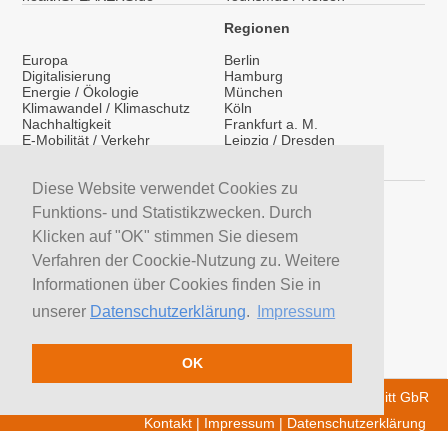
Regionen
Europa
Berlin
Digitalisierung
Hamburg
Energie / Ökologie
München
Klimawandel / Klimaschutz
Köln
Nachhaltigkeit
Frankfurt a. M.
E-Mobilität / Verkehr
Leipzig / Dresden
Migration / Integration
Überregional
Medientraining
International
Diese Website verwendet Cookies zu
Vorträge / Keynotes
Service
Funktions- und Statistikzwecken. Durch
Klicken auf "OK" stimmen Sie diesem
LinkedIn
YouTube Moderatoren
Verfahren der Coockie-Nutzung zu. Weitere
YouTube Referenten
Informationen über Cookies finden Sie in
H&S News
Newsletter
unserer
Datenschutzerklärung
.
Impressum
Moderatoren suchen
Referenten suchen
Trainer suchen
OK
© 2026 H&S Medienservice - Tobias Hoffmann Rita Schmitt GbR
Kontakt
|
Impressum
|
Datenschutzerklärung