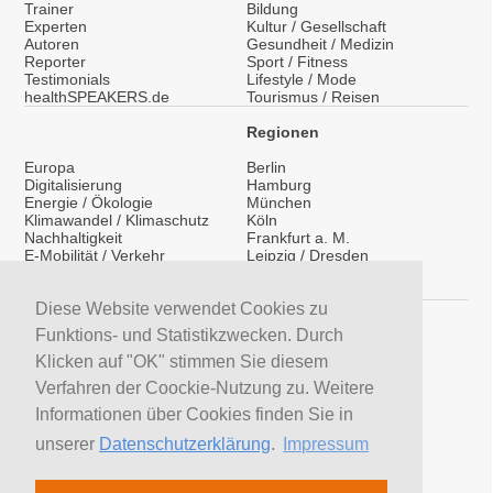
Trainer
Bildung
Experten
Kultur / Gesellschaft
Autoren
Gesundheit / Medizin
Reporter
Sport / Fitness
Testimonials
Lifestyle / Mode
healthSPEAKERS.de
Tourismus / Reisen
Regionen
Europa
Berlin
Digitalisierung
Hamburg
Energie / Ökologie
München
Klimawandel / Klimaschutz
Köln
Nachhaltigkeit
Frankfurt a. M.
E-Mobilität / Verkehr
Leipzig / Dresden
Migration / Integration
Überregional
Medientraining
International
Vorträge / Keynotes
Diese Website verwendet Cookies zu
Service
Funktions- und Statistikzwecken. Durch
LinkedIn
Klicken auf "OK" stimmen Sie diesem
YouTube Moderatoren
Verfahren der Coockie-Nutzung zu. Weitere
YouTube Referenten
H&S News
Informationen über Cookies finden Sie in
Newsletter
unserer
Datenschutzerklärung
.
Impressum
Moderatoren suchen
Referenten suchen
Trainer suchen