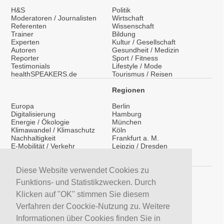
H&S
Politik
Moderatoren / Journalisten
Wirtschaft
Referenten
Wissenschaft
Trainer
Bildung
Experten
Kultur / Gesellschaft
Autoren
Gesundheit / Medizin
Reporter
Sport / Fitness
Testimonials
Lifestyle / Mode
healthSPEAKERS.de
Tourismus / Reisen
Regionen
Europa
Berlin
Digitalisierung
Hamburg
Energie / Ökologie
München
Klimawandel / Klimaschutz
Köln
Nachhaltigkeit
Frankfurt a. M.
E-Mobilität / Verkehr
Leipzig / Dresden
Migration / Integration
Überregional
Medientraining
International
Vorträge / Keynotes
Diese Website verwendet Cookies zu
Service
Funktions- und Statistikzwecken. Durch
LinkedIn
Klicken auf "OK" stimmen Sie diesem
YouTube Moderatoren
Verfahren der Coockie-Nutzung zu. Weitere
YouTube Referenten
H&S News
Informationen über Cookies finden Sie in