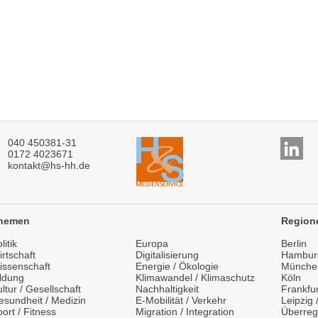
040 450381-31
0172 4023671
kontakt@hs-hh.de
hemen
Region
litik
Europa
Berlin
rtschaft
Digitalisierung
Hambur
issenschaft
Energie / Ökologie
Münche
ildung
Klimawandel / Klimaschutz
Köln
ltur / Gesellschaft
Nachhaltigkeit
Frankfur
esundheit / Medizin
E-Mobilität / Verkehr
Leipzig
ort / Fitness
Migration / Integration
Überreg