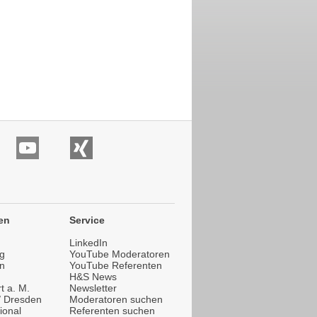
en
Service
LinkedIn
g
YouTube Moderatoren
n
YouTube Referenten
H&S News
t a. M.
Newsletter
 / Dresden
Moderatoren suchen
ional
Referenten suchen