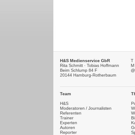
H&S Medienservice GbR
T
Rita Schmitt · Tobias Hoffmann
M
Beim Schlump 84 F
@
20144 Hamburg-Rotherbaum
Team
T
H&S
Po
Moderatoren / Journalisten
Wi
Referenten
W
Trainer
B
Experten
Ku
Autoren
G
Reporter
Sp