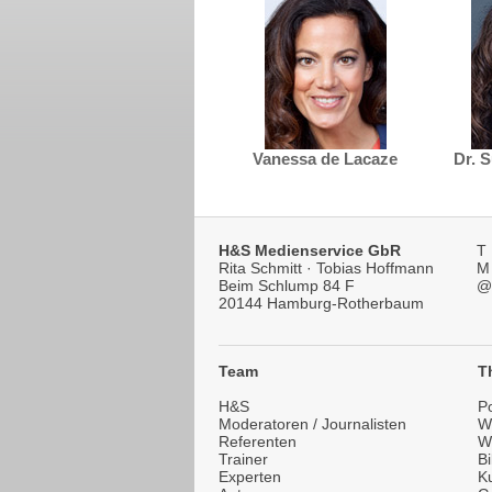
Vanessa de Lacaze
Dr. 
H&S Medienservice GbR
T
Rita Schmitt · Tobias Hoffmann
M
Beim Schlump 84 F
@
20144 Hamburg-Rotherbaum
Team
T
H&S
Po
Moderatoren / Journalisten
Wi
Referenten
W
Trainer
B
Experten
Ku