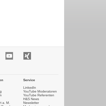
en
Service
LinkedIn
g
YouTube Moderatoren
n
YouTube Referenten
H&S News
t a. M.
Newsletter