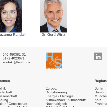
Suzanna Randall
Dr. Gerd Wirtz
040 450381-31
0172 4023671
kontakt@hs-hh.de
hemen
Region
litik
Europa
Berlin
rtschaft
Digitalisierung
Hambur
issenschaft
Energie / Ökologie
Münche
ildung
Klimawandel / Klimaschutz
Köln
ltur / Gesellschaft
Nachhaltigkeit
Frankfur