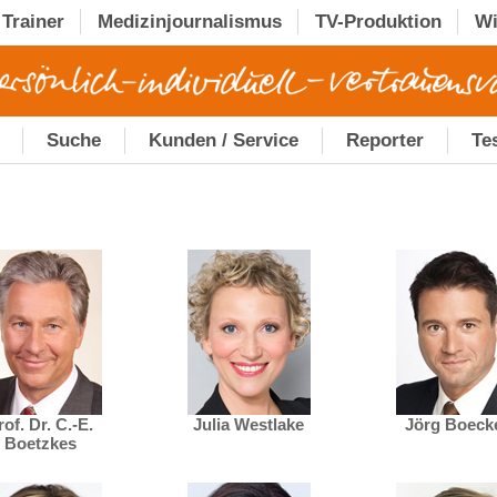
Trainer
Medizinjournalismus
TV-Produktion
Wi
Suche
Kunden / Service
Reporter
Te
rof. Dr. C.-E.
Julia Westlake
Jörg Boeck
Boetzkes