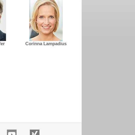
fer
Corinna Lampadius