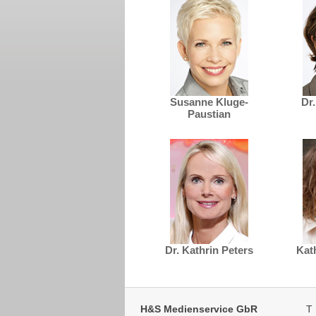
Susanne Kluge-
Dr.
Paustian
Dr. Kathrin Peters
Kat
H&S Medienservice GbR
T