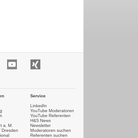
en
Service
LinkedIn
g
YouTube Moderatoren
n
YouTube Referenten
H&S News
t a. M.
Newsletter
 / Dresden
Moderatoren suchen
ional
Referenten suchen