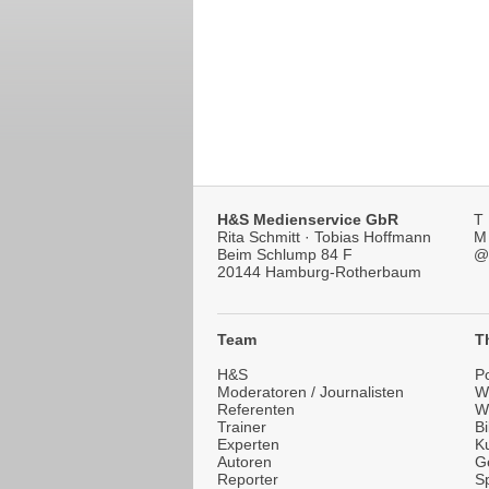
H&S Medienservice GbR
T
Rita Schmitt · Tobias Hoffmann
M
Beim Schlump 84 F
@
20144 Hamburg-Rotherbaum
Team
T
H&S
Po
Moderatoren / Journalisten
Wi
Referenten
W
Trainer
B
Experten
Ku
Autoren
G
Reporter
Sp