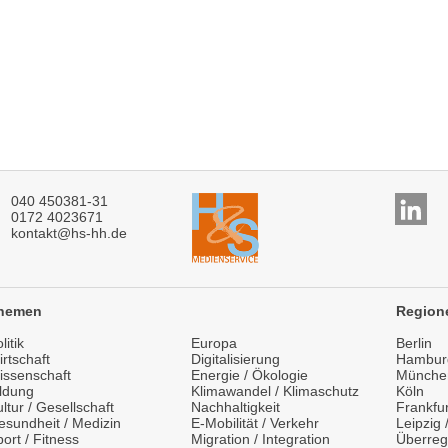
040 450381-31
0172 4023671
kontakt@hs-hh.de
hemen
Region
litik
Europa
Berlin
rtschaft
Digitalisierung
Hambur
issenschaft
Energie / Ökologie
Münche
ildung
Klimawandel / Klimaschutz
Köln
ltur / Gesellschaft
Nachhaltigkeit
Frankfur
esundheit / Medizin
E-Mobilität / Verkehr
Leipzig
ort / Fitness
Migration / Integration
Überreg