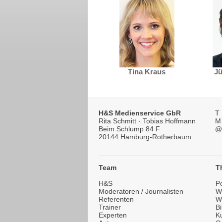
Tina Kraus
Jü
H&S Medienservice GbR
T
Rita Schmitt · Tobias Hoffmann
M
Beim Schlump 84 F
@
20144 Hamburg-Rotherbaum
Team
T
H&S
Po
Moderatoren / Journalisten
Wi
Referenten
W
Trainer
B
Experten
Ku