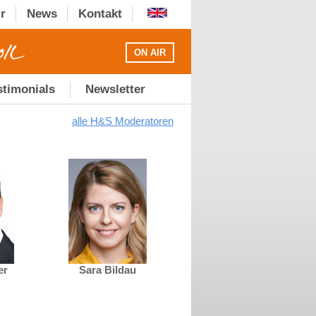
r
News
Kontakt
ON AIR
stimonials
Newsletter
alle H&S Moderatoren
er
Sara Bildau