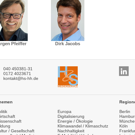
rgen Pfeiffer
Dirk Jacobs
040 450381-31
0172 4023671
kontakt@hs-hh.de
hemen
Region
litik
Europa
Berlin
rtschaft
Digitalisierung
Hambur
issenschaft
Energie / Ökologie
Münche
ildung
Klimawandel / Klimaschutz
Köln
ltur / Gesellschaft
Nachhaltigkeit
Frankfur