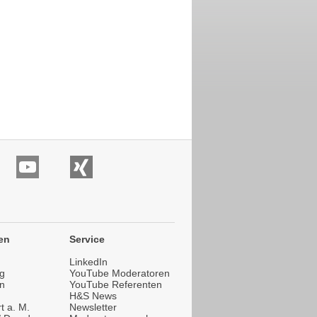
en
Service
LinkedIn
g
YouTube Moderatoren
n
YouTube Referenten
H&S News
t a. M.
Newsletter