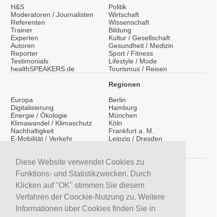
H&S
Politik
Moderatoren / Journalisten
Wirtschaft
Referenten
Wissenschaft
Trainer
Bildung
Experten
Kultur / Gesellschaft
Autoren
Gesundheit / Medizin
Reporter
Sport / Fitness
Testimonials
Lifestyle / Mode
healthSPEAKERS.de
Tourismus / Reisen
Regionen
Europa
Berlin
Digitalisierung
Hamburg
Energie / Ökologie
München
Klimawandel / Klimaschutz
Köln
Nachhaltigkeit
Frankfurt a. M.
E-Mobilität / Verkehr
Leipzig / Dresden
Migration / Integration
Überregional
Medientraining
International
Vorträge / Keynotes
Diese Website verwendet Cookies zu
Service
Funktions- und Statistikzwecken. Durch
LinkedIn
Klicken auf "OK" stimmen Sie diesem
YouTube Moderatoren
Verfahren der Coockie-Nutzung zu. Weitere
YouTube Referenten
H&S News
Informationen über Cookies finden Sie in
Newsletter