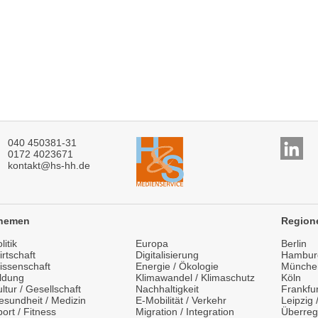
040 450381-31
0172 4023671
kontakt@hs-hh.de
hemen
Region
litik
Europa
Berlin
rtschaft
Digitalisierung
Hambur
issenschaft
Energie / Ökologie
Münche
ildung
Klimawandel / Klimaschutz
Köln
ltur / Gesellschaft
Nachhaltigkeit
Frankfur
esundheit / Medizin
E-Mobilität / Verkehr
Leipzig
ort / Fitness
Migration / Integration
Überreg