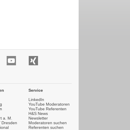
en
Service
LinkedIn
g
YouTube Moderatoren
n
YouTube Referenten
H&S News
t a. M.
Newsletter
 / Dresden
Moderatoren suchen
ional
Referenten suchen