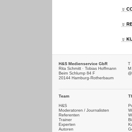
C
R
K
H&S Medienservice GbR
T
Rita Schmitt · Tobias Hoffmann
M
Beim Schlump 84 F
@
20144 Hamburg-Rotherbaum
Team
T
H&S
Po
Moderatoren / Journalisten
Wi
Referenten
W
Trainer
B
Experten
Ku
Autoren
G