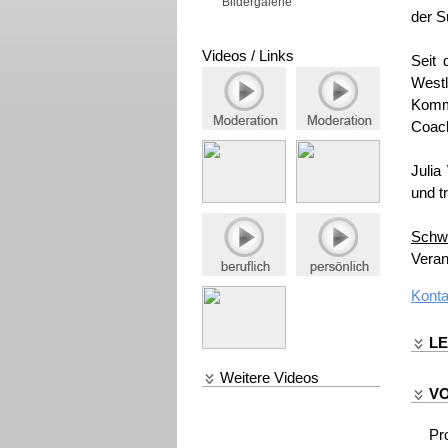
Bildergalerie
Bildergalerie
der S
Videos / Links
Seit 
Wes
Kommu
Coach
Julia
und t
Schw
Veran
Konta
L
Weitere Videos
V
Pr