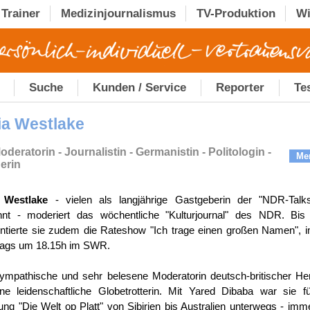
Trainer
Medizinjournalismus
TV-Produktion
Wi
Suche
Kunden / Service
Reporter
Te
ia Westlake
deratorin - Journalistin - Germanistin - Politologin -
Me
nerin
a Westlake
- vielen als langjährige Gastgeberin der "NDR-Talk
nnt - moderiert das wöchentliche "Kulturjournal" des NDR. Bis
ntierte sie zudem die Rateshow "Ich trage einen großen Namen", 
tags um 18.15h im SWR.
ympathische und sehr belesene Moderatorin deutsch-britischer Her
ine leidenschaftliche Globetrotterin. Mit Yared Dibaba war sie f
ng "Die Welt op Platt" von Sibirien bis Australien unterwegs - imm