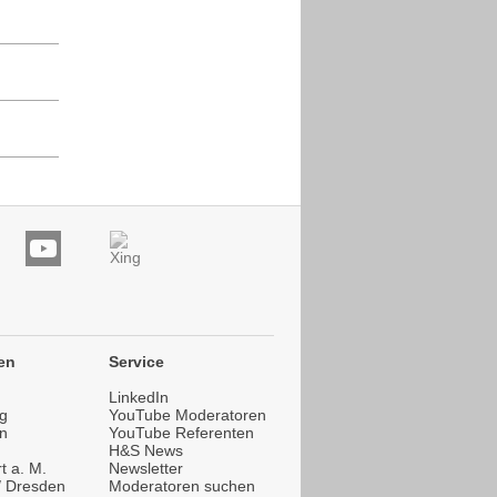
en
Service
LinkedIn
g
YouTube Moderatoren
n
YouTube Referenten
H&S News
t a. M.
Newsletter
 / Dresden
Moderatoren suchen