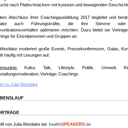
uche nach Plattschnackern mit kuriosen und bewegenden Geschicht
dem Abschluss ihrer Coachingausbildung 2017 begleitet und berät 
tlake auch Führungskräfte, die ihre Stimme oder
nikationsverhalten optimieren möchten. Dazu bietet sie Vorträge
ings für Einzelpersonen und Gruppen an.
 Westlake moderiert große Events, Pressekonferenzen, Galas, Kon
ritt häufig mit Lesungen auf.
erpunkte:
Kultur, Talk, Lifestyle, Politik, Umwelt, Re
staltungsmoderation; Vorträge; Coachings
kt zu
Julia Westlake
EBENSLAUF
ORTRÄGE
ofil von Julia Westlake bei
health
SPEAKERS
.de