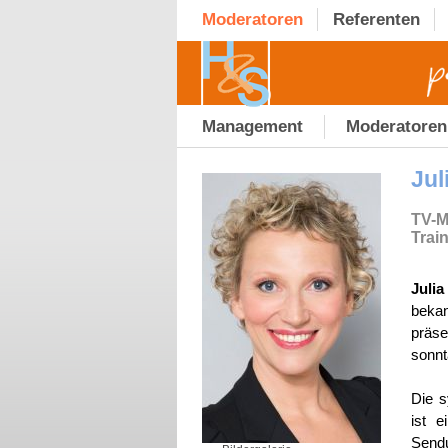
Moderatoren
Referenten
Management
Moderatoren
Jul
TV-Mo
Trai
Juli
beka
präse
sonn
Die s
ist e
Sendu