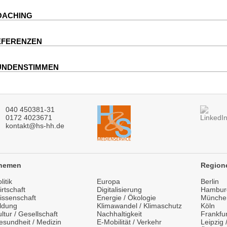
OACHING
EFERENZEN
UNDENSTIMMEN
040 450381-31
0172 4023671
kontakt@hs-hh.de
hemen
Region
litik
Europa
Berlin
rtschaft
Digitalisierung
Hambur
issenschaft
Energie / Ökologie
Münche
ildung
Klimawandel / Klimaschutz
Köln
ltur / Gesellschaft
Nachhaltigkeit
Frankfur
esundheit / Medizin
E-Mobilität / Verkehr
Leipzig