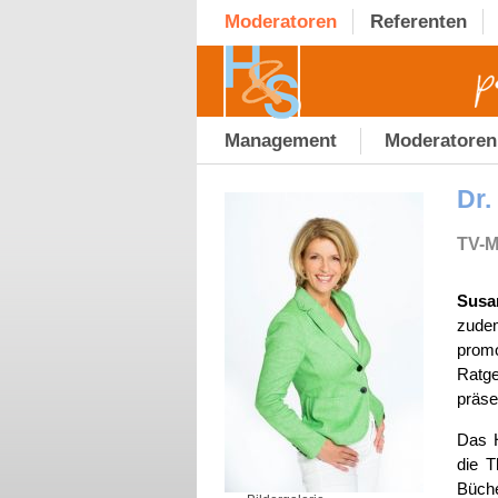
Moderatoren
Referenten
Management
Moderatoren
Dr.
TV-M
Susa
zudem
promo
Ratge
präse
Das H
die T
Büche