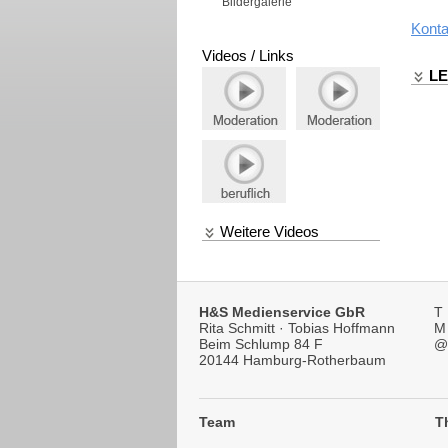
Bildergalerie
Konta
Videos / Links
L
Weitere Videos
H&S Medienservice GbR
T
Rita Schmitt · Tobias Hoffmann
M
Beim Schlump 84 F
@
20144 Hamburg-Rotherbaum
Team
T