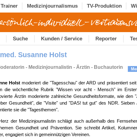
Trainer
Medizinjournalismus
TV-Produktion
Wi
Suche
Kunden / Service
Reporter
Te
 med. Susanne Holst
oderatorin - Medizinjournalistin - Ärztin - Buchautorin
Me
nne Holst
moderiert die "Tagesschau" der ARD und präsentiert sei
 die wöchentliche Rubrik "Wissen vor acht - Mensch" im Ersten
vierte Ärztin moderierte zahlreiche Gesundheitsformate, wie den 
ber Gesundheit", die "Visite" und "DAS! tut gut" des NDR. Sieben
ntierte sie die "Tagesthemen".
erz der Medizinjournalistin schlägt auch außerhalb des Fernsehen
hemen Gesundheit und Prävention. Sie schreibt Artikel, Kolumne
r, engagiert sich in gemeinnützigen Vereinen.