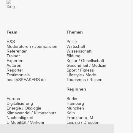
Team
Themen
H&S
Politik
Moderatoren / Journalisten
Wirtschaft
Referenten
Wissenschaft
Trainer
Bildung
Experten
Kultur / Gesellschaft
Autoren
Gesundheit / Medizin
Reporter
Sport / Fitness
Testimonials
Lifestyle / Mode
healthSPEAKERS.de
Tourismus / Reisen
Regionen
Europa
Berlin
Digitalisierung
Hamburg
Energie / Ökologie
München
Klimawandel / Klimaschutz
Köln
Nachhaltigkeit
Frankfurt a. M.
E-Mobilität / Verkehr
Leipzig / Dresden
Migration / Integration
Überregional
Medientraining
International