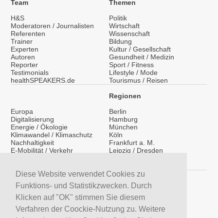
Team
Themen
H&S
Politik
Moderatoren / Journalisten
Wirtschaft
Referenten
Wissenschaft
Trainer
Bildung
Experten
Kultur / Gesellschaft
Autoren
Gesundheit / Medizin
Reporter
Sport / Fitness
Testimonials
Lifestyle / Mode
healthSPEAKERS.de
Tourismus / Reisen
Regionen
Europa
Berlin
Digitalisierung
Hamburg
Energie / Ökologie
München
Klimawandel / Klimaschutz
Köln
Nachhaltigkeit
Frankfurt a. M.
E-Mobilität / Verkehr
Leipzig / Dresden
Migration / Integration
Überregional
Medientraining
International
Diese Website verwendet Cookies zu
Vorträge / Keynotes
Service
Funktions- und Statistikzwecken. Durch
Klicken auf "OK" stimmen Sie diesem
LinkedIn
YouTube Moderatoren
Verfahren der Coockie-Nutzung zu. Weitere
YouTube Referenten