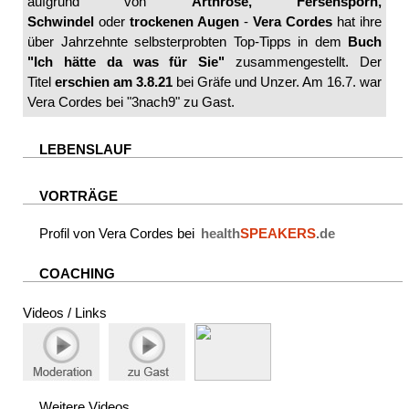
aufgrund von
Arthrose, Fersensporn,
Schwindel
oder
trockenen Augen
-
Vera Cordes
hat ihre
über Jahrzehnte selbsterprobten Top-Tipps in dem
Buch
"Ich hätte da was für Sie"
zusammengestellt. Der
Titel
erschien am 3.8.21
bei Gräfe und Unzer. Am 16.7. war
Vera Cordes bei "3nach9" zu Gast.
LEBENSLAUF
VORTRÄGE
Profil von Vera Cordes bei
health
SPEAKERS
.de
COACHING
Videos / Links
Weitere Videos