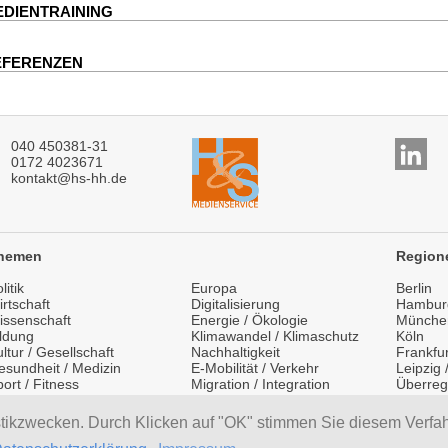
DIENTRAINING
EFERENZEN
040 450381-31
0172 4023671
kontakt@hs-hh.de
hemen
Region
litik
Europa
Berlin
rtschaft
Digitalisierung
Hambur
issenschaft
Energie / Ökologie
Münche
ildung
Klimawandel / Klimaschutz
Köln
ltur / Gesellschaft
Nachhaltigkeit
Frankfur
esundheit / Medizin
E-Mobilität / Verkehr
Leipzig
ort / Fitness
Migration / Integration
Überreg
festyle / Mode
Medientraining
Internat
ourismus / Reisen
Vorträge / Keynotes
stikzwecken. Durch Klicken auf "OK" stimmen Sie diesem Verfa