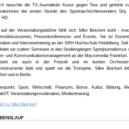
h tauschte die TV-Journalistin Kurse gegen Tore und gehörte z
ratorinnen der ersten Stunde des Sportnachrichtensenders Sky 
 HD.
auf der Veranstaltungsbühne fühlt sich Silke Beickert wohl - mod
msdiskussionen, Pressekonferenzen und Events. Sie ist Dozenti
ation und Interviewtraining an der SRH Hochschule Heidelberg. Sei
leitet sie zudem Seminare in den Studiengängen Sportjournalismus
n- und Kommunikationsmanagement an der Macromedia Frankfurt. 
istert sie auch in der Freizeit und im bunten Orcheste
instrumente liebt und spielt sie die Trompete. Silke Beickert le
urt und in Berlin.
rpunkt: Sport, Wirtschaft, Finanzen, Börse, Kultur, Bildung, Me
ik/IT; Veranstaltungsmoderation; Medientraining
kt zu
Silke Beickert
EBENSLAUF