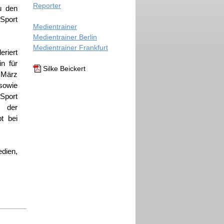
Reporter
u den
Sport
Medientrainer
Medientrainer Berlin
Medientrainer Frankfurt
eriert
n für
Silke Beickert
t März
 sowie
Sport
r der
bt bei
dien,