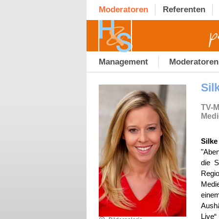
Moderatoren
Referenten
Management
Moderatoren
Sil
TV-Mo
Medi
Silke
"Aben
die S
Regi
Medie
eine
Aush
Live“