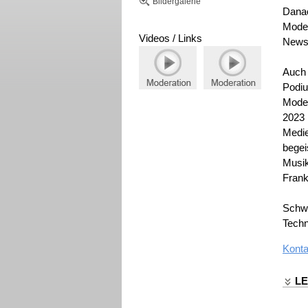
Bildergalerie
Bildergalerie
Danac
Mode
Videos / Links
News
Auch 
Podiu
Moder
2023 
Medie
bege
Musik
Frankf
Schwe
Techn
Konta
L