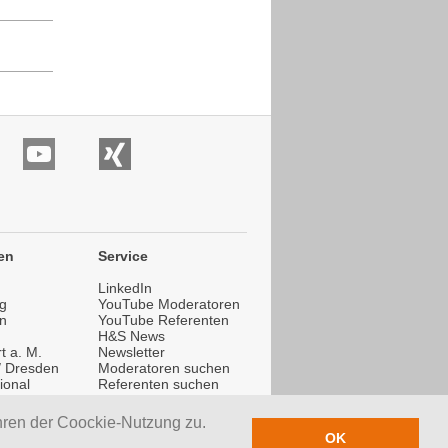
en
Service
LinkedIn
g
YouTube Moderatoren
n
YouTube Referenten
H&S News
t a. M.
Newsletter
 / Dresden
Moderatoren suchen
ional
Referenten suchen
ional
Trainer suchen
hren der Coockie-Nutzung zu.
OK