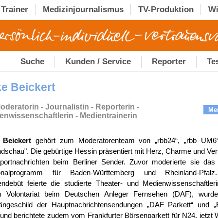
Trainer
Medizinjournalismus
TV-Produktion
Wi
Suche
Kunden / Service
Reporter
Te
ke Beickert
deratorin - Journalistin - Reporterin -
Me
enwissenschaftlerin - Medientrainerin
 Beickert
gehört zum Moderatorenteam von „rbb24“, „rbb UM6
dschau". Die gebürtige Hessin präsentiert mit Herz, Charme und Ve
portnachrichten beim Berliner Sender. Zuvor moderierte sie das
onalprogramm für Baden-Württemberg und Rheinland-Pfalz
ndebüt feierte die studierte Theater- und Medienwissenschaftleri
m Volontariat beim Deutschen Anleger Fernsehen (DAF), wurde
ängeschild der Hauptnachrichtensendungen „DAF Parkett“ und „
 und berichtete zudem vom Frankfurter Börsenparkett für N24, jetzt