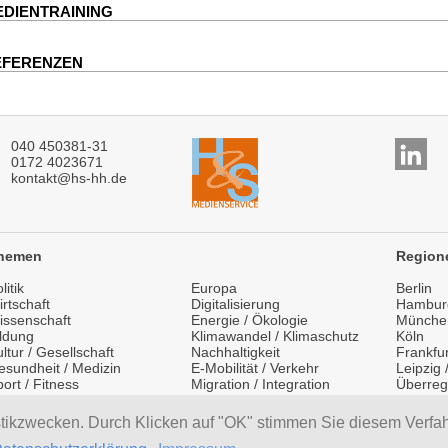
DIENTRAINING
EFERENZEN
040 450381-31
0172 4023671
kontakt@hs-hh.de
hemen
Region
litik
Europa
Berlin
rtschaft
Digitalisierung
Hambur
issenschaft
Energie / Ökologie
Münche
ildung
Klimawandel / Klimaschutz
Köln
ltur / Gesellschaft
Nachhaltigkeit
Frankfur
esundheit / Medizin
E-Mobilität / Verkehr
Leipzig
ort / Fitness
Migration / Integration
Überreg
festyle / Mode
Medientraining
Internat
ourismus / Reisen
Vorträge / Keynotes
stikzwecken. Durch Klicken auf "OK" stimmen Sie diesem Verfa