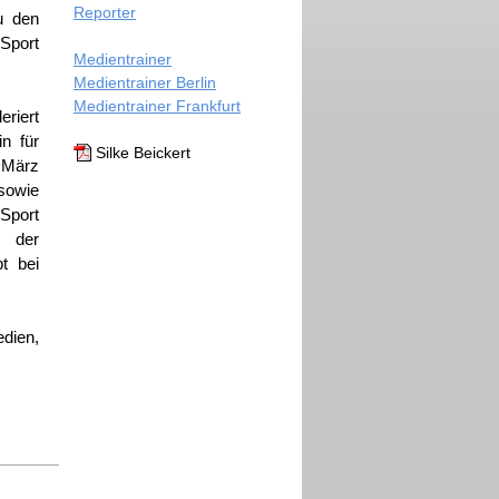
Reporter
u den
Sport
Medientrainer
Medientrainer Berlin
Medientrainer Frankfurt
eriert
n für
Silke Beickert
t März
 sowie
Sport
r der
bt bei
dien,