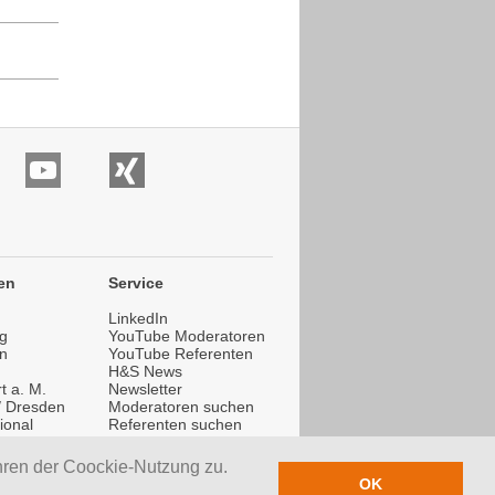
en
Service
LinkedIn
g
YouTube Moderatoren
n
YouTube Referenten
H&S News
t a. M.
Newsletter
 / Dresden
Moderatoren suchen
ional
Referenten suchen
ional
Trainer suchen
hren der Coockie-Nutzung zu.
OK