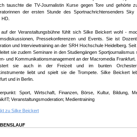
h tauschte die TV-Journalistin Kurse gegen Tore und gehörte z
ratorinnen der ersten Stunde des Sportnachrichtensenders Sky 
 HD.
auf der Veranstaltungsbühne fühlt sich Silke Beickert wohl - mod
msdiskussionen, Pressekonferenzen und Events. Sie ist Dozenti
ation und Interviewtraining an der SRH Hochschule Heidelberg. Sei
leitet sie zudem Seminare in den Studiengängen Sportjournalismus
n- und Kommunikationsmanagement an der Macromedia Frankfurt. 
istert sie auch in der Freizeit und im bunten Orcheste
instrumente liebt und spielt sie die Trompete. Silke Beickert le
urt und in Berlin.
rpunkt: Sport, Wirtschaft, Finanzen, Börse, Kultur, Bildung, Me
ik/IT; Veranstaltungsmoderation; Medientraining
kt zu
Silke Beickert
EBENSLAUF