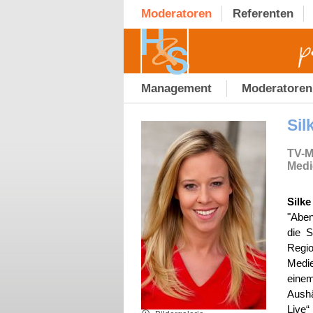
Moderatoren
Referenten
Management
Moderatoren
Sil
TV-Mo
Medi
Silke
"Aben
die S
Regi
Medie
eine
Aush
Live“