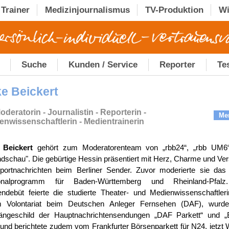
Trainer
Medizinjournalismus
TV-Produktion
Wi
Suche
Kunden / Service
Reporter
Te
ke Beickert
deratorin - Journalistin - Reporterin -
Me
enwissenschaftlerin - Medientrainerin
 Beickert
gehört zum Moderatorenteam von „rbb24“, „rbb UM6
dschau". Die gebürtige Hessin präsentiert mit Herz, Charme und Ve
portnachrichten beim Berliner Sender. Zuvor moderierte sie das
onalprogramm für Baden-Württemberg und Rheinland-Pfalz
ndebüt feierte die studierte Theater- und Medienwissenschaftleri
m Volontariat beim Deutschen Anleger Fernsehen (DAF), wurde
ängeschild der Hauptnachrichtensendungen „DAF Parkett“ und „
 und berichtete zudem vom Frankfurter Börsenparkett für N24, jetzt