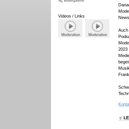
Bildergalerie
Danac
Mode
Videos / Links
News
Auch 
Podiu
Moder
2023 
Medie
bege
Musik
Frankf
Schwe
Techn
Konta
L