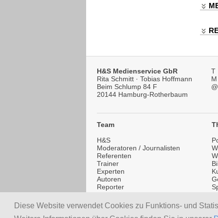
ME
R
H&S Medienservice GbR
T
Rita Schmitt · Tobias Hoffmann
M
Beim Schlump 84 F
@
20144 Hamburg-Rotherbaum
Team
T
H&S
Po
Moderatoren / Journalisten
Wi
Referenten
W
Trainer
B
Experten
Ku
Autoren
G
Reporter
Sp
Testimonials
Li
healthSPEAKERS.de
T
Diese Website verwendet Cookies zu Funktions- und Stati