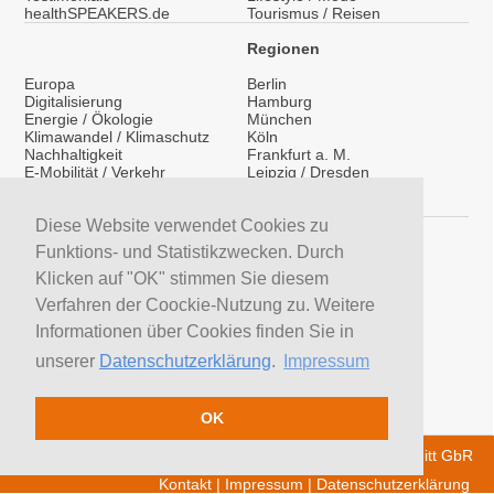
healthSPEAKERS.de
Tourismus / Reisen
Regionen
Europa
Berlin
Digitalisierung
Hamburg
Energie / Ökologie
München
Klimawandel / Klimaschutz
Köln
Nachhaltigkeit
Frankfurt a. M.
E-Mobilität / Verkehr
Leipzig / Dresden
Migration / Integration
Überregional
Medientraining
International
Vorträge / Keynotes
Diese Website verwendet Cookies zu
Service
Funktions- und Statistikzwecken. Durch
LinkedIn
Klicken auf "OK" stimmen Sie diesem
YouTube Moderatoren
Verfahren der Coockie-Nutzung zu. Weitere
YouTube Referenten
H&S News
Informationen über Cookies finden Sie in
Newsletter
unserer
Datenschutzerklärung
.
Impressum
Moderatoren suchen
Referenten suchen
Trainer suchen
OK
© 2026 H&S Medienservice - Tobias Hoffmann Rita Schmitt GbR
Kontakt
|
Impressum
|
Datenschutzerklärung