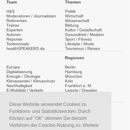
Team
Themen
H&S
Politik
Moderatoren / Journalisten
Wirtschaft
Referenten
Wissenschaft
Trainer
Bildung
Experten
Kultur / Gesellschaft
Autoren
Gesundheit / Medizin
Reporter
Sport / Fitness
Testimonials
Lifestyle / Mode
healthSPEAKERS.de
Tourismus / Reisen
Regionen
Europa
Berlin
Digitalisierung
Hamburg
Energie / Ökologie
München
Klimawandel / Klimaschutz
Köln
Nachhaltigkeit
Frankfurt a. M.
E-Mobilität / Verkehr
Leipzig / Dresden
Migration / Integration
Überregional
Medientraining
International
Vorträge / Keynotes
Diese Website verwendet Cookies zu
Service
Funktions- und Statistikzwecken. Durch
LinkedIn
Klicken auf "OK" stimmen Sie diesem
YouTube Moderatoren
Verfahren der Coockie-Nutzung zu. Weitere
YouTube Referenten