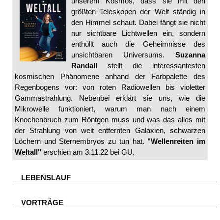
unserem Kosmos, dass sie mit den
größten Teleskopen der Welt ständig in
den Himmel schaut. Dabei fängt sie nicht
nur sichtbare Lichtwellen ein, sondern
enthüllt auch die Geheimnisse des
unsichtbaren Universums.
Suzanna
Randall
stellt die interessantesten
kosmischen Phänomene anhand der Farbpalette des
Regenbogens vor: von roten Radiowellen bis violetter
Gammastrahlung. Nebenbei erklärt sie uns, wie die
Mikrowelle funktioniert, warum man nach einem
Knochenbruch zum Röntgen muss und was das alles mit
der Strahlung von weit entfernten Galaxien, schwarzen
Löchern und Sternembryos zu tun hat.
"Wellenreiten im
Weltall"
erschien am 3.11.22 bei GU.
LEBENSLAUF
VORTRÄGE