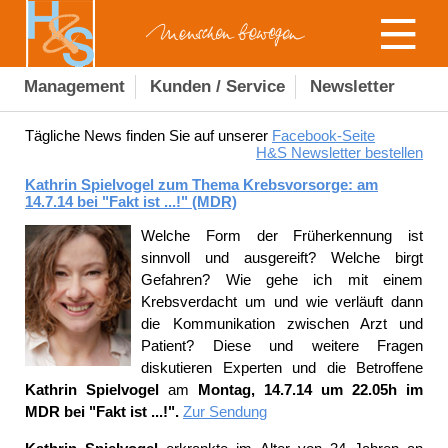
Management
Kunden / Service
Newsletter
Tägliche News finden Sie auf unserer
Facebook-Seite
H&S Newsletter bestellen
Kathrin Spielvogel zum Thema Krebsvorsorge: am
14.7.14 bei "Fakt ist ...!" (MDR)
Welche Form der Früherkennung ist
sinnvoll und ausgereift? Welche birgt
Gefahren? Wie gehe ich mit einem
Krebsverdacht um und wie verläuft dann
die Kommunikation zwischen Arzt und
Patient? Diese und weitere Fragen
diskutieren Experten und die Betroffene
Kathrin Spielvogel
am
Montag, 14.7.14 um 22.05h im
MDR bei "Fakt ist ...!".
Zur Sendung