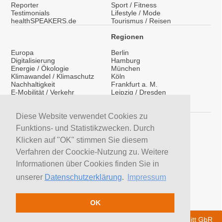
Reporter
Sport / Fitness
Testimonials
Lifestyle / Mode
healthSPEAKERS.de
Tourismus / Reisen
Regionen
Europa
Berlin
Digitalisierung
Hamburg
Energie / Ökologie
München
Klimawandel / Klimaschutz
Köln
Nachhaltigkeit
Frankfurt a. M.
E-Mobilität / Verkehr
Leipzig / Dresden
Migration / Integration
Überregional
Medientraining
International
Vorträge / Keynotes
Diese Website verwendet Cookies zu
Service
Funktions- und Statistikzwecken. Durch
LinkedIn
Klicken auf "OK" stimmen Sie diesem
YouTube Moderatoren
Verfahren der Coockie-Nutzung zu. Weitere
YouTube Referenten
H&S News
Informationen über Cookies finden Sie in
Newsletter
unserer
Datenschutzerklärung
.
Impressum
Moderatoren suchen
Referenten suchen
Trainer suchen
OK
© 2026 H&S Medienservice - Tobias Hoffmann Rita Schmitt GbR