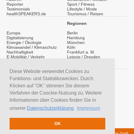
Reporter
Sport / Fitness
Testimonials
Lifestyle / Mode
healthSPEAKERS.de
Tourismus / Reisen
Regionen
Europa
Berlin
Digitalisierung
Hamburg
Energie / Ökologie
München
Klimawandel / Klimaschutz
Köln
Nachhaltigkeit
Frankfurt a. M.
E-Mobilität / Verkehr
Leipzig / Dresden
Migration / Integration
Überregional
Medientraining
International
Vorträge / Keynotes
Diese Website verwendet Cookies zu
Service
Funktions- und Statistikzwecken. Durch
LinkedIn
Klicken auf "OK" stimmen Sie diesem
YouTube Moderatoren
Verfahren der Coockie-Nutzung zu. Weitere
YouTube Referenten
H&S News
Informationen über Cookies finden Sie in
Newsletter
unserer
Datenschutzerklärung
.
Impressum
Moderatoren suchen
Referenten suchen
Trainer suchen
OK
© 2026 H&S Medienservice - Tobias Hoffmann Rita Schmitt GbR