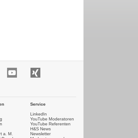
en
Service
LinkedIn
g
YouTube Moderatoren
n
YouTube Referenten
H&S News
t a. M.
Newsletter