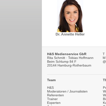
Dr. Annette Heller
H&S Medienservice GbR
T
Rita Schmitt · Tobias Hoffmann
M
Beim Schlump 84 F
@
20144 Hamburg-Rotherbaum
Team
T
H&S
Po
Moderatoren / Journalisten
Wi
Referenten
W
Trainer
B
Experten
Ku