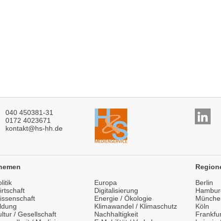
040 450381-31
0172 4023671
kontakt@hs-hh.de
hemen
Region
litik
Europa
Berlin
rtschaft
Digitalisierung
Hambur
issenschaft
Energie / Ökologie
Münche
ildung
Klimawandel / Klimaschutz
Köln
ltur / Gesellschaft
Nachhaltigkeit
Frankfur