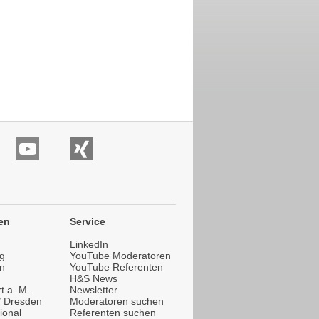
en
Service
LinkedIn
g
YouTube Moderatoren
n
YouTube Referenten
H&S News
t a. M.
Newsletter
 / Dresden
Moderatoren suchen
ional
Referenten suchen