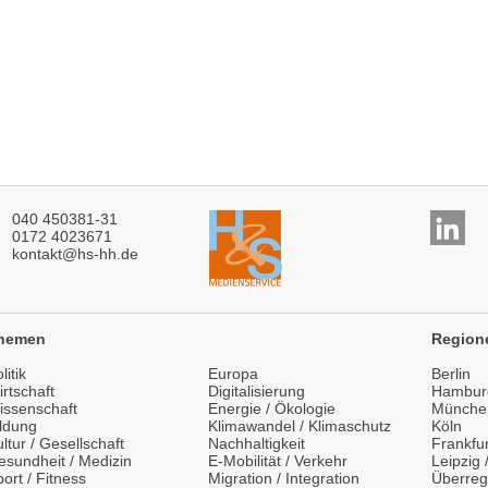
040 450381-31
0172 4023671
kontakt@hs-hh.de
hemen
Region
litik
Europa
Berlin
rtschaft
Digitalisierung
Hambur
issenschaft
Energie / Ökologie
Münche
ildung
Klimawandel / Klimaschutz
Köln
ltur / Gesellschaft
Nachhaltigkeit
Frankfur
esundheit / Medizin
E-Mobilität / Verkehr
Leipzig
ort / Fitness
Migration / Integration
Überreg