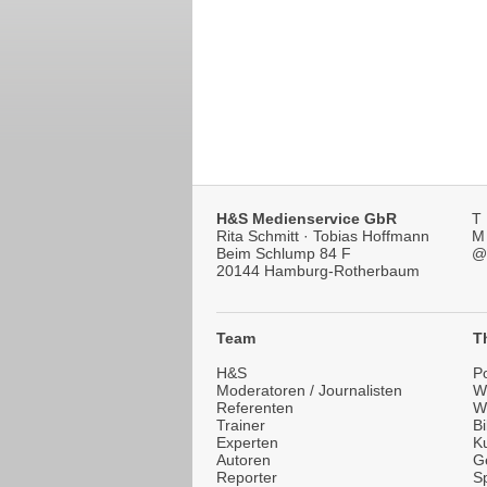
H&S Medienservice GbR
T
Rita Schmitt · Tobias Hoffmann
M
Beim Schlump 84 F
@
20144 Hamburg-Rotherbaum
Team
T
H&S
Po
Moderatoren / Journalisten
Wi
Referenten
W
Trainer
B
Experten
Ku
Autoren
G
Reporter
Sp